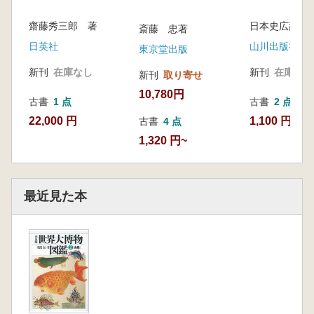
齋藤秀三郎 著
斎藤 忠著
日英社
山川出版社
東京堂出版
新刊
在庫なし
新刊
在庫なし
新刊
取り寄せ
10,780円
古書
1 点
古書
2 点
22,000 円
1,100 円~
古書
4 点
1,320 円~
最近見た本