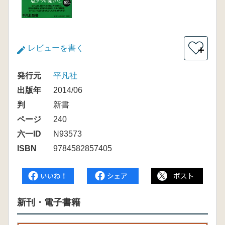
レビューを書く
＋
発行元
平凡社
出版年
2014/06
判
新書
ページ
240
六一ID
N93573
ISBN
9784582857405
新刊・電子書籍