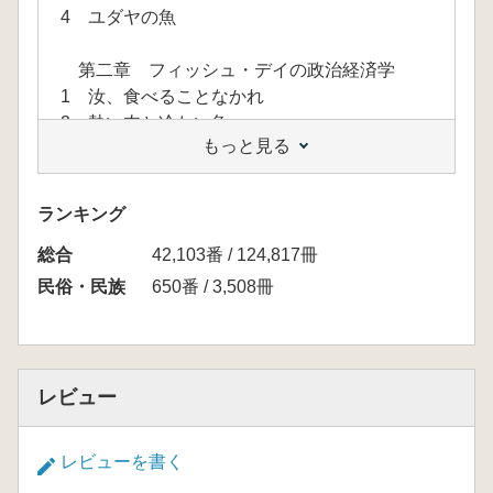
4 ユダヤの魚
第二章 フィッシュ・デイの政治経済学
1 汝、食べることなかれ
2 熱い肉と冷たい魚
もっと見る
3 断食日の魚
4 断食の経済学
5 充満する粘液
ランキング
6 ポリティカル・フィッシュ・デイ
総合
42,103番 / 124,817冊
第三章 ニシンとハンザ、オランダ
民俗・民族
650番 / 3,508冊
1 ニシン以上に殺す
2 ニシンとヴァイキング
3 ハンザ
4 ウィレム・ブーケルス
レビュー
5 ニシンの戦い
6 ニシンの骨の上に建つ街
レビューを書く
第四章 海は空気と同じように自由なのか?