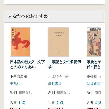
1 レッド・へリング
2 海は誰のものか
あなたへのおすすめ
3 『自由海論』
4 アサイズ・ヘリングとランド・ケニング
5 海洋主権
6 オランダの衰退
第五章 タラから始まる世界史
1 『テンペスト』
2 魚にされたキャリバン
日本語の歴史2 文字
古事記と女性祭祀伝
家族と子供の
3 ストックフィッシュとヴァイキング
とのめぐりあい
承
代 : 躾と消
4 塩ダラと大航海時代
る
5 アイスランディック・フェア
下中邦彦編
川上順子 著
高橋敏 著
6 ジョン・カボット
平凡社
高科書店
朝日新聞社
7 ニューファンドランドで覇を唱えろ
新刊
在庫なし
新刊
在庫なし
新刊
在庫なし
8 ジョン・スミスとニューイングランド
9 一六〇〇年目の奇跡
古書
1 点
古書
2 点
古書
1 点
10 汚れた魚