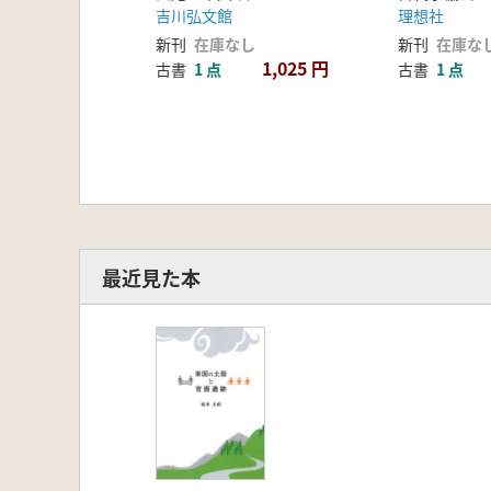
吉川弘文館
理想社
新刊
在庫なし
新刊
在庫な
1,025 円
古書
1 点
古書
1 点
最近見た本