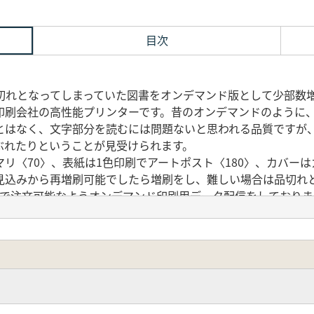
目次
年に品切れとなってしまっていた図書をオンデマンド版として少部数
印刷会社の高性能プリンターです。昔のオンデマンドのように
とはなく、文字部分を読むには問題ないと思われる品質ですが
ぶれたりということが見受けられます。
リ〈70〉、表紙は1色印刷でアートポスト〈180〉、カバーは
見込みから再増刷可能でしたら増刷をし、難しい場合は品切れ
法で注文可能なようオンデマンド印刷用データ配信をしておりま
の土器研究では、宮都や官人層の出現により新しい食事法や
。地方における土器の生産,伝播や流通などの過程で鍵となるの
資料を中心に分析し、その消費特性を把握することが地方の土