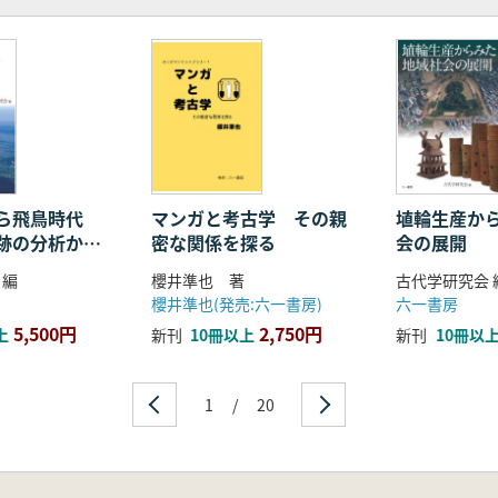
ら飛鳥時代
マンガと考古学 その親
埴輪生産か
跡の分析から
密な関係を探る
会の展開
化
 編
櫻井準也 著
古代学研究会 
櫻井準也(発売:六一書房)
六一書房
5,500円
2,750円
上
新刊
10冊以上
新刊
10冊以
1
/
20