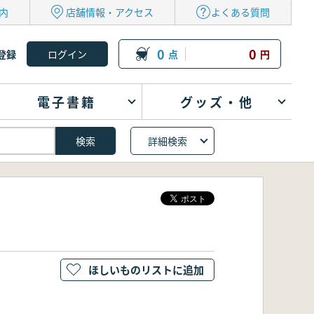
内
店舗情報・アクセス
よくある質問
0
0
登録
点
円
電子書籍
グッズ・他
詳細検索
ほしいものリストに追加