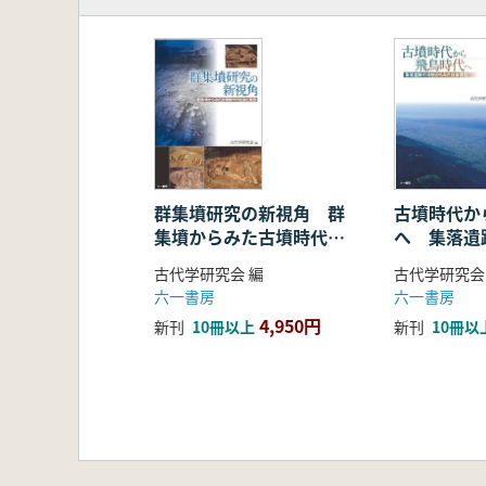
群集墳研究の新視角 群
古墳時代か
集墳からみた古墳時代の
へ 集落遺
社会と集団
みた社会変
古代学研究会 編
古代学研究会
六一書房
六一書房
4,950円
新刊
10冊以上
新刊
10冊以