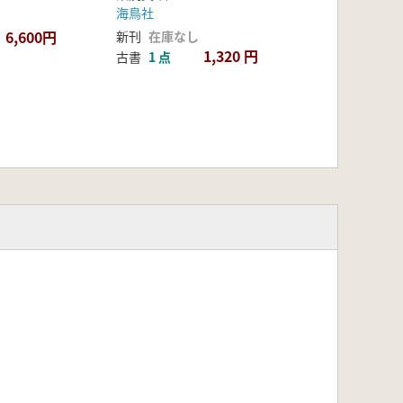
海鳥社
6,600円
新刊
在庫なし
1,320 円
古書
1 点