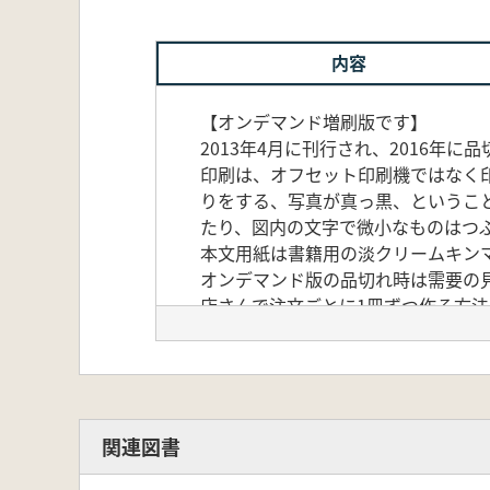
内容
【オンデマンド増刷版です】
2013年4月に刊行され、2016
印刷は、オフセット印刷機ではなく
りをする、写真が真っ黒、というこ
たり、図内の文字で微小なものはつ
本文用紙は書籍用の淡クリームキンマ
オンデマンド版の品切れ時は需要の
店さんで注文ごとに1冊ずつ作る方
する機械によって異なります)
内容
飛鳥時代から奈良時代における地方
波及したと考える説が一般的である
関連図書
したがって官衙関連遺跡で出土した
る。