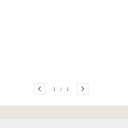
,胎土、産地同定、材質、器種構成など、土器研究の基礎的要
,359kgもの土器を分類,集計して客観性の高い数値から房総
まとめ、歴史的背景に言及したのが第4章である。
とに刊行)
1
/
1