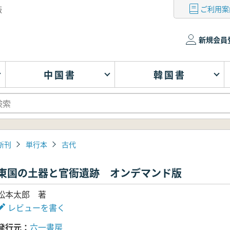
ご利用案
版
新規会員
中国書
韓国書
新刊
単行本
古代
東国の土器と官衙遺跡 オンデマンド版
松本太郎 著
レビューを書く
発行元
六一書房