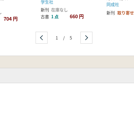
学生社
同成社
新刊
在庫なし
し
新刊
取り寄せ
660 円
古書
1 点
704 円
1
/
5