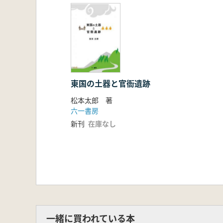
本書はこのような視角で、製作技法
第3章では925遺構から出土した約4
東国各地の官衙関連遺跡と対比して
(総合研究大学院大学の学位論文をも
東国の土器と官衙遺跡
松本太郎 著
六一書房
新刊
在庫なし
一緒に買われている本