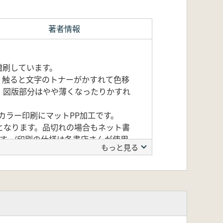
著者情報
増刷しています。
、触ると文字のトナーがかすれて色移
、図版部分はやや薄くなったりかすれ
カラー印刷にマットPP加工です。
となります。品切れの場合もネット書
す。(印刷の仕様は各書店さんが使用
もっと見る
食器様式が生まれ、地方にもまもなく
は地方の官人層や有力者層である。
器様式を解明するために不可欠であ