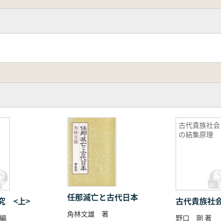
古代貴族社会
の結集原理
任那滅亡と古代日本
究 <上>
古代貴族社
角林文雄 著
編
野口 剛 著