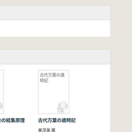
古代万葉の歳
時記
会の結集原理
古代万葉の歳時記
東茂美 著