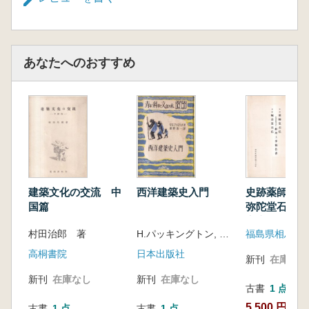
あなたへのおすすめ
建築文化の交流 中
西洋建築史入門
史跡薬師堂石
国篇
弥陀堂石仏 ;
音堂石仏修理
村田治郎 著
H.パッキングトン, W.R.レサビイ共著 ・ 眞野善一訳
福島県相馬郡
告書
高桐書院
日本出版社
新刊
在庫なし
新刊
在庫なし
新刊
在庫なし
古書
1 点
5,500 円
古書
1 点
古書
1 点