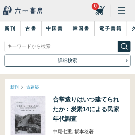
0
新刊
古書
中国書
韓国書
電子書籍
詳細検索
新刊
古建築
合掌造りはいつ建てられ
たか : 炭素14による民家
年代調査
中尾七重, 坂本稔著