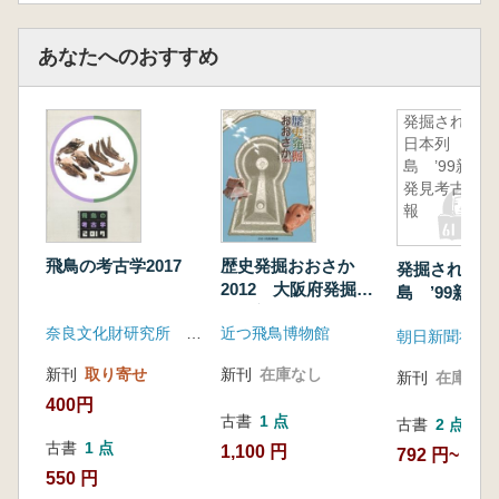
あなたへのおすすめ
発掘された
日本列
島 ’99新
発見考古速
報
飛鳥の考古学2017
歴史発掘おおさか
発掘された日
2012 大阪府発掘調
島 ’99新発
査最新情報
報
奈良文化財研究所 飛鳥資料館
近つ飛鳥博物館
朝日新聞社
新刊
取り寄せ
新刊
在庫なし
新刊
在庫なし
400円
古書
1 点
古書
2 点
古書
1 点
1,100 円
792 円~
550 円