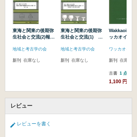
東海と関東の後期弥
東海と関東の後期弥
Wakkaoi3
生社会と交流(2)報告
生社会と交流(1) 土
ッカオイ地点
編 (3)紙上発表編
器の変化と画期
における続縄
地域と考古学の会
地域と考古学の会
ワッカオイ調
※2冊セット
発掘調査
新刊
在庫なし
新刊
在庫なし
新刊
在庫なし
古書
1 点
1,100 円
レビュー
レビューを書く