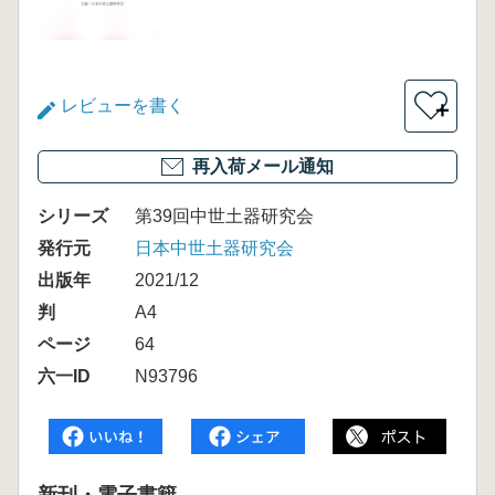
レビューを書く
＋
再入荷メール通知
シリーズ
第39回中世土器研究会
発行元
日本中世土器研究会
出版年
2021/12
判
A4
ページ
64
六一ID
N93796