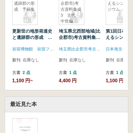
遺跡群の形
企郡市)考
えるシンポ
成 予稿集
古資料集成
ジウム
3 古代・
中世編
更新世の地形発達史
埼玉県北西部地域(比
第1回日本海
と遺跡群の形成 予
企郡市)考古資料集成
えるシンポジ
稿集
3 古代・中世編
岩宿博物館 岩宿フォーラム実行委員会
埼玉県比企郡市考古学談話会
新刊
在庫なし
新刊
在庫なし
新刊
在庫なし
古書
2 点
古書
1 点
古書
1 点
1,100 円~
4,400 円
1,100 円
最近見た本