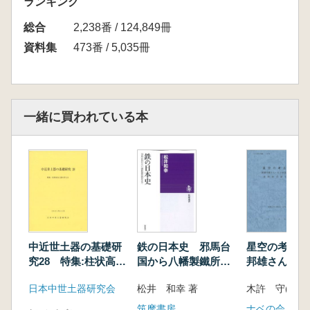
ランキング
総合
2,238番 / 124,849冊
資料集
473番 / 5,035冊
一緒に買われている本
中近世土器の基礎研
鉄の日本史 邪馬台
星空の考古学
究28 特集:柱状高台
国から八幡製鐵所開
邦雄さん・尼
土器を考える
所まで
枝さん還暦記
日本中世土器研究会
松井 和幸 著
木許 守(代表
集
筑摩書房
ナベの会