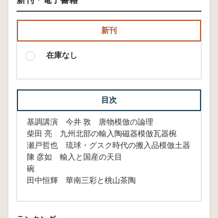
新刊・電子書籍
新刊
在庫なし
目次
基調講演 今井 敦 唐物模倣の論理
柴田 亮 九州北部の輸入陶磁器模倣瓦器椀
瀬戸哲也 琉球・グスク時代の搬入品模倣土器
陳 彦如 輸入と国産の天目
碗
田中恒輝 華南三彩と桃山茶陶