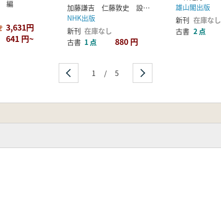
本」という国ができたの
他 編
雄山閣出版
加藤謙吉 仁藤敦史 設楽博己 著
か
NHK出版
新刊
在庫なし
3,631円
せ
新刊
在庫なし
古書
2 点
641 円~
880 円
古書
1 点
1
/
5