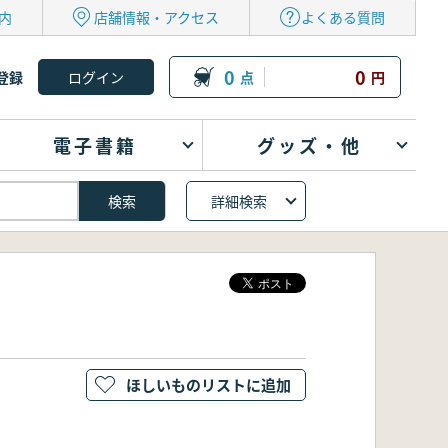
内
店舗情報・アクセス
よくある質問
0
0
登録
点
円
電子書籍
グッズ・他
詳細検索
ほしいものリストに追加