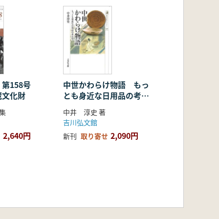
 第158号
中世かわらけ物語 もっ
蔵文化財
とも身近な日用品の考古
学
編集
中井 淳史 著
吉川弘文館
2,640円
2,090円
新刊
取り寄せ