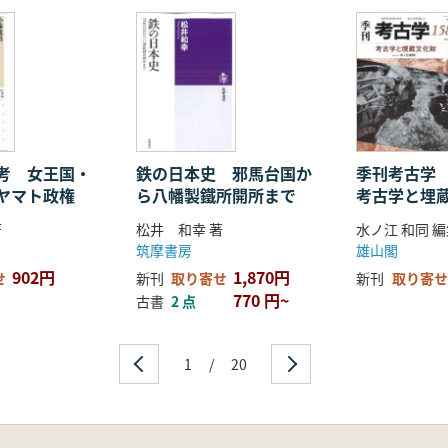
考 女王国・
鉄の日本史 邪馬台国か
季刊考古学
ヤマト政権
ら八幡製鐵所開所まで
考古学と埋
著
松井 和幸 著
水ノ江 和同 
筑摩書房
雄山閣
902円
1,870円
せ
新刊
取り寄せ
新刊
取り寄せ
770 円~
古書
2 点
1
/
20