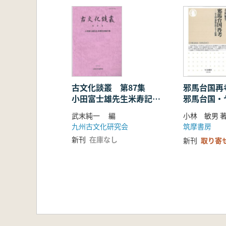
古文化談叢 第87集
邪馬台国再
小田富士雄先生米寿記念
邪馬台国・
論文集
武末純一 編
小林 敏男 
九州古文化研究会
筑摩書房
新刊
在庫なし
新刊
取り寄