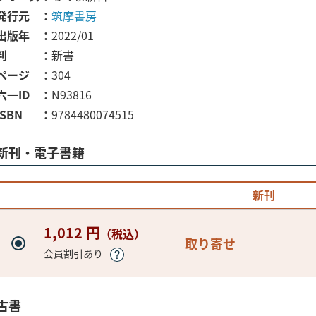
発行元
筑摩書房
出版年
2022/01
判
新書
ページ
304
六一ID
N93816
ISBN
9784480074515
新刊・電子書籍
新刊
1,012 円
（税込）
取り寄せ
会員割引あり
古書