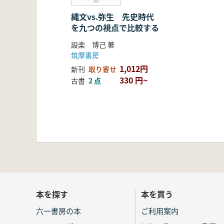
縄文vs.弥生 先史時代
を九つの視点で比較する
設楽 博己 著
筑摩書房
1,012円
新刊
取り寄せ
330 円~
古書
2 点
本を探す
本を買う
六一書房の本
ご利用案内