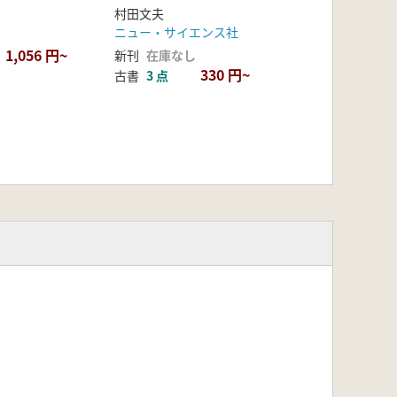
村田文夫
ニュー・サイエンス社
1,056 円~
新刊
在庫なし
330 円~
古書
3 点