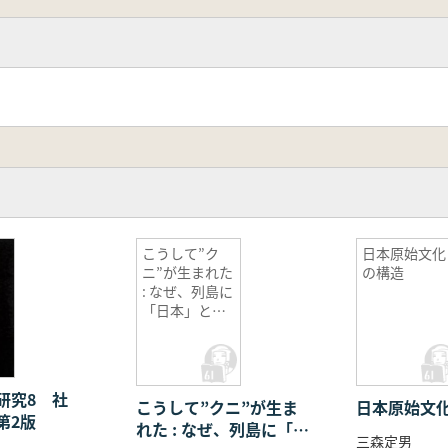
こうして”ク
日本原始文化
ニ”が生まれた
の構造
: なぜ、列島に
「日本」とい
う国ができた
のか
研究8 社
こうして”クニ”が生ま
日本原始文
第2版
れた : なぜ、列島に「日
三森定男