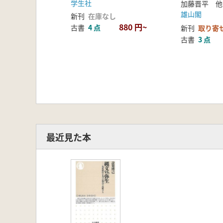
学生社
加藤晋平 
雄山閣
新刊
在庫なし
880 円~
古書
4 点
新刊
取り寄
古書
3 点
最近見た本