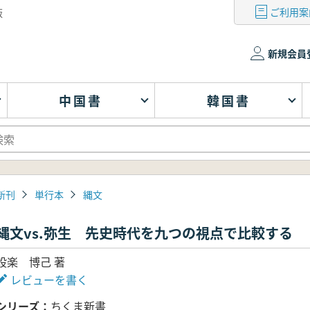
ご利用案
版
新規会員
中国書
韓国書
新刊
単行本
縄文
縄文vs.弥生 先史時代を九つの視点で比較する
設楽 博己 著
レビューを書く
シリーズ
ちくま新書