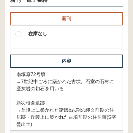
新刊・電子書籍
新刊
在庫なし
内容
南塚原72号墳
→7世紀中ごろに築かれた古墳。石室の石材に
凝灰岩の切石を用いる
新羽根倉遺跡
→丘陵上に築かれた諸磯b式期の縄文前期の住
居跡・丘陵上に築かれた古墳前期の住居跡(S字
甕出土)