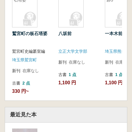
石塔婆
跡5
鷲宮町の板石塔婆
八坂前
一本木前遺跡
鷲宮町史編纂室編
立正大学文学部
埼玉県鷲宮町
新刊
在庫なし
新刊
在庫なし
新刊
在庫なし
古書
1 点
古書
1 点
1,100 円
1,100 円
古書
2 点
330 円~
最近見た本