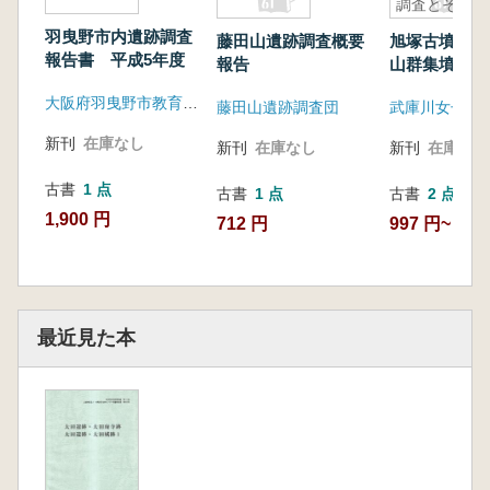
調査とその
考証-
羽曳野市内遺跡調査
藤田山遺跡調査概要
旭塚古墳 -
報告書 平成5年度
報告
山群集墳中の
墳の測量調査
大阪府羽曳野市教育委員会
藤田山遺跡調査団
考証-
新刊
在庫なし
新刊
在庫なし
新刊
在庫なし
古書
1 点
古書
1 点
古書
2 点
1,900 円
712 円
997 円~
最近見た本