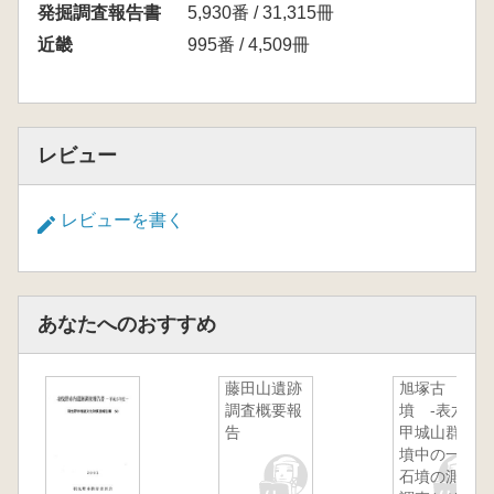
発掘調査報告書
5,930番 / 31,315冊
近畿
995番 / 4,509冊
レビュー
レビューを書く
あなたへのおすすめ
藤田山遺跡
旭塚古
調査概要報
墳 -表六
告
甲城山群集
墳中の一巨
石墳の測量