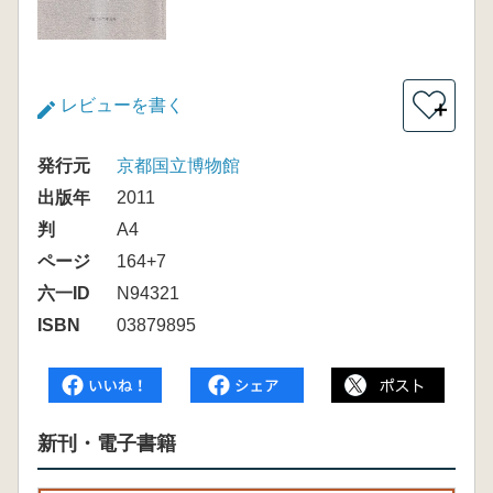
レビューを書く
＋
発行元
京都国立博物館
出版年
2011
判
A4
ページ
164+7
六一ID
N94321
ISBN
03879895
新刊・電子書籍