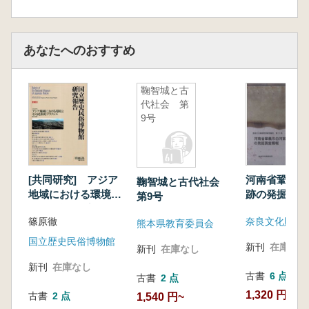
あなたへのおすすめ
鞠智城と古
代社会 第
9号
[共同研究] アジア
河南省鞏義市
鞠智城と古代社会
地域における環境と
跡の発掘調査
第9号
その民族的プラクシ
篠原徹
奈良文化財研
ス
熊本県教育委員会
国立歴史民俗博物館
新刊
在庫なし
新刊
在庫なし
新刊
在庫なし
古書
6 点
古書
2 点
1,320 円~
古書
2 点
1,540 円~