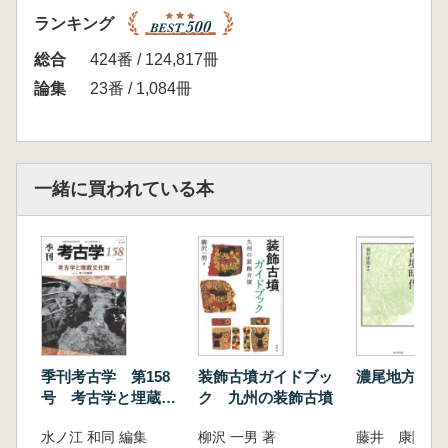
ランキング
総合
424番 / 124,817冊
論集
23番 / 1,084冊
一緒に買われている本
季刊考古学 第158
装飾古墳ガイドブッ
濃尾地方の古
号 考古学と埋蔵文
ク 九州の装飾古墳
化財
水ノ江 和同 編集
柳沢 一男 著
藤井 康隆 著