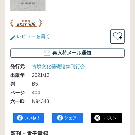
レビューを書く
＋
再入荷メール通知
発行元
古墳文化基礎論集刊行会
出版年
2021/12
判
B5
ページ
404
六一ID
N94343
新刊・電子書籍