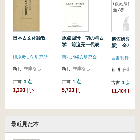
(復刻版)
全7巻
原点回帰 南の考古
日本古文化論攷
越佐研究 (
学 前迫亮一代表還
版) 全7巻
暦記念論集
南九州縄文研究会 前迫亮一代表還暦記念論集刊行会
橿原考古学研究所
国書刊行会
新刊
在庫なし
新刊
在庫なし
新刊
在庫なし
古書
1 点
古書
3 点
古書
1 点
5,720 円
1,320 円~
11,404 円
最近見た本