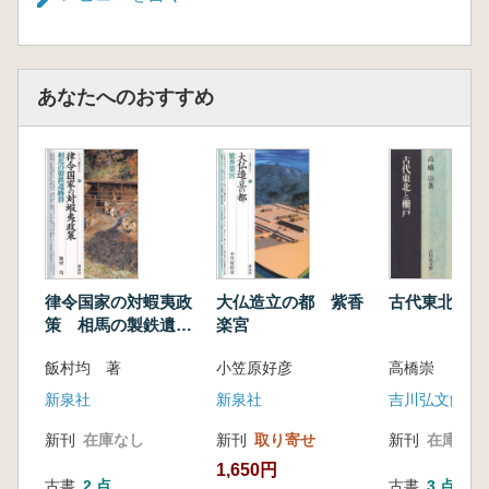
あなたへのおすすめ
律令国家の対蝦夷政
大仏造立の都 紫香
古代東北と柵
策 相馬の製鉄遺跡
楽宮
群
飯村均 著
小笠原好彦
高橋崇
新泉社
新泉社
吉川弘文館
新刊
在庫なし
新刊
取り寄せ
新刊
在庫なし
1,650円
古書
2 点
古書
3 点