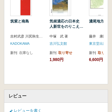
筑紫と南島
気候適応の日本史
濃尾地方の古
人新世をのりこえる
視点
吉村武彦 川尻秋生 松木武彦 編集
中塚 武 著
藤井 康隆 著
KADOKAWA
吉川弘文館
東京堂出版
新刊
在庫なし
新刊
取り寄せ
新刊
取り寄せ
1,980円
6,600円
レビュー
レビューを書く