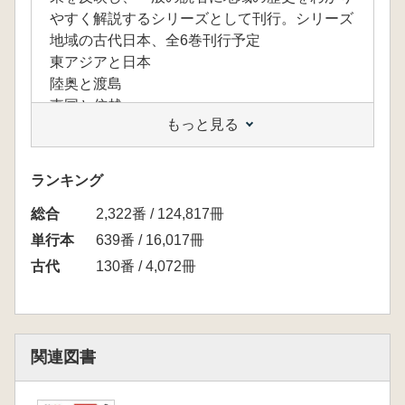
やすく解説するシリーズとして刊行。シリーズ
地域の古代日本、全6巻刊行予定
東アジアと日本
陸奥と渡島
東国と信越
もっと見る
畿内と近国
出雲・吉備・伊予
筑紫と南島
ランキング
総合
2,322番 / 124,817冊
単行本
639番 / 16,017冊
古代
130番 / 4,072冊
関連図書