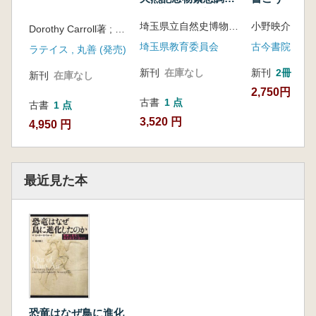
(地質鉱物)報告書
埼玉県立自然史博物館 編
Dorothy Carroll著 ; 松尾新一郎監訳
埼玉県教育委員会
古今書院
ラテイス , 丸善 (発売)
新刊
在庫なし
新刊
2冊
新刊
在庫なし
2,750円
古書
1 点
古書
1 点
3,520 円
4,950 円
最近見た本
恐竜はなぜ鳥に進化