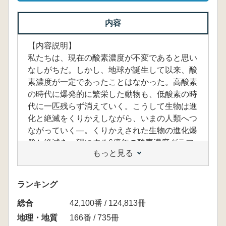
内容
【内容説明】
私たちは、現在の酸素濃度が不変であると思い
なしがちだ。しかし、地球が誕生して以来、酸
素濃度が一定であったことはなかった。高酸素
の時代に爆発的に繁栄した動物も、低酸素の時
代に一匹残らず消えていく。こうして生物は進
化と絶滅をくりかえしながら、いまの人類へつ
ながっていく—。くりかえされた生物の進化爆
発と絶滅を一望にする6億年の酸素濃度グラフ
もっと見る
—ゲオカーブサーフですべてが解き明かされ
る。
ランキング
【目次】
総合
第1章 哺乳類の呼吸とボディ・プラン
42,100番 / 124,813冊
第2章 地質年代における酸素濃度の変化
地理・地質
166番 / 735冊