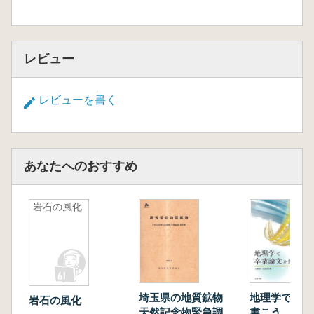
第3章 カンブリア紀大爆発はなぜ起こったの
か
第4章 オルドビス紀—カンブリア紀爆発の第
二幕
レビュー
第5章 シルル紀=デボン紀—酸素量の急上昇が
陸上進出を可能にした
レビューを書く
第6章 石炭紀=ペルム紀初期—高酸素濃度・火
事・巨大生物
第7章 ペルム紀絶滅と内温性の進化
第8章 三畳紀爆発
あなたへのおすすめ
第9章 ジュラ紀—低酸素世界における恐竜の
覇権
第10章 白亜紀絶滅と大型哺乳類の台頭
岩石の風化
第11章 酸素の未来を危ぶむべきか?
埼玉県の地質鉱物
地理学で卒業
岩石の風化
天然記念物緊急調査
書こう