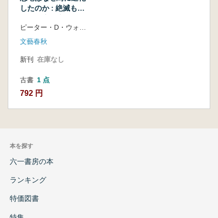
したのか : 絶滅も進
化も酸素濃度が決め
ピーター・D・ウォード著・垂水雄二訳
た
文藝春秋
新刊
在庫なし
古書
1 点
792 円
本を探す
六一書房の本
ランキング
特価図書
特集