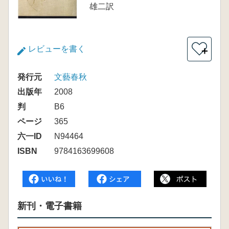
雄二訳
レビューを書く
＋
発行元
文藝春秋
出版年
2008
判
B6
ページ
365
六一ID
N94464
ISBN
9784163699608
新刊・電子書籍