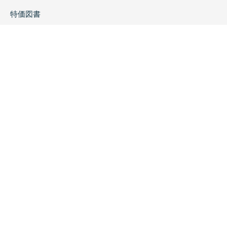
特価図書
特集
書店様へ
著者ログイン
会社案内
お問い合わせ
リンク
採用情報
プライバシーポリシー
特定商取引に関する表示