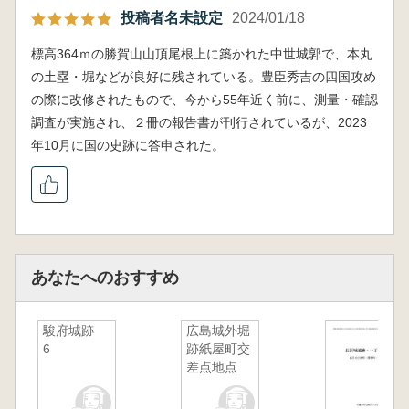
投稿者名未設定
2024/01/18
標高364ｍの勝賀山山頂尾根上に築かれた中世城郭で、本丸
の土塁・堀などが良好に残されている。豊臣秀吉の四国攻め
の際に改修されたもので、今から55年近く前に、測量・確認
調査が実施され、２冊の報告書が刊行されているが、2023
年10月に国の史跡に答申された。
あなたへのおすすめ
駿府城跡
広島城外堀
6
跡紙屋町交
差点地点