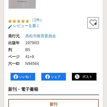
（1件）
＋
レビューを書く
発行元
高松市教育委員会
出版年
1979/03
判
B5
ページ
41+9
六一ID
N94564
新刊・電子書籍
新刊