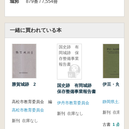
城郭
879番 / 7,554冊
一緒に買われている本
国史跡 有
岡城跡 保
存整備事業
報告書
勝賀城跡 2
伊豆・丸山城
国史跡 有岡城跡
保存整備事業報告書
高松市教育委員会 編
伊丹市教育委員会
高松市教育委員会
新刊
在庫なし
新刊
在庫なし
新刊
在庫なし
古書
1 点