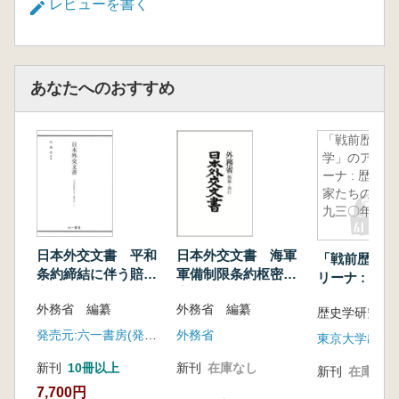
レビューを書く
あなたへのおすすめ
「戦前歴史
学」のアリ
ーナ : 歴史
家たちの一
九三〇年代
日本外交文書 平和
日本外交文書 海軍
「戦前歴史学
条約締結に伴う賠償
軍備制限条約枢密院
リーナ : 歴
交渉 上
審査記録
の一九三〇年
外務省 編纂
外務省 編纂
歴史学研究会 
発売元:六一書房(発行元:白峰社)
外務省
東京大学出版
新刊
10冊以上
新刊
在庫なし
新刊
在庫なし
7,700円