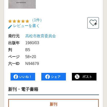
（1件）
＋
レビューを書く
発行元
高松市教育委員会
出版年
1980/03
判
B5
ページ
58+20
六一ID
N94679
新刊・電子書籍
新刊