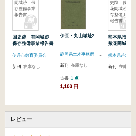
岡城跡 保
史跡 佐敷
存整備事業
花岡城跡保
報告書
存整備工事
報告書
伊豆・丸山城址2
国史跡 有岡城跡
熊本県指定史
保存整備事業報告書
敷花岡城跡保
工事報告書
静岡県土木事務所 土肥町教育委員会
伊丹市教育委員会
熊本県芦北郡
新刊
在庫なし
新刊
在庫なし
新刊
在庫なし
古書
1 点
1,100 円
レビュー