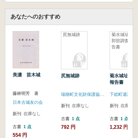
あなたへのおすすめ
尻無城跡
菊水城址主
郭部調査報
告書
美濃 苗木城
尻無城跡
菊水城址主郭
報告書
藤林明芳 著
瑞穂町文化財保護協会(長崎県)
下総町遺跡調
日本古城友の会
新刊
在庫なし
新刊
在庫なし
新刊
在庫なし
古書
1 点
古書
1 点
古書
1 点
792 円
1,232 円
554 円