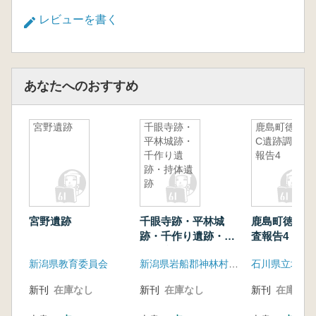
レビューを書く
あなたへのおすすめ
宮野遺跡
千眼寺跡・
鹿島町徳前
平林城跡・
C遺跡調査
千作り遺
報告4
跡・持体遺
跡
宮野遺跡
千眼寺跡・平林城
鹿島町徳前C
跡・千作り遺跡・持
査報告4
体遺跡
新潟県教育委員会
新潟県岩船郡神林村教育委員会
新刊
在庫なし
新刊
在庫なし
新刊
在庫なし