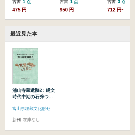
古書
1 点
古書
1 点
古書
3 点
475 円
950 円
712 円~
最近見た本
浦山寺蔵遺跡2 : 縄文
時代中期の石斧つく
りのムラ 土器・石
富山県埋蔵文化財センター
器編
新刊
在庫なし