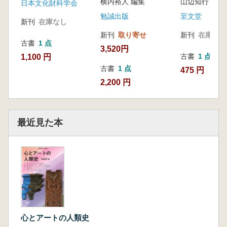
横内裕人 編集
山辺知行 編
日本文化財科学会
勉誠出版
至文堂
新刊
在庫なし
新刊
取り寄せ
新刊
在庫なし
古書
1 点
3,520円
古書
1 点
1,100 円
古書
1 点
475 円
2,200 円
最近見た本
心とアートの人類史