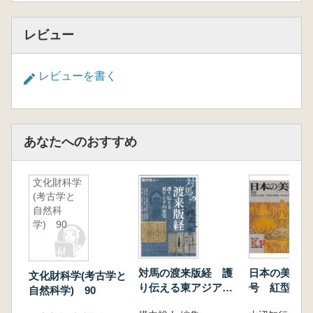
レビュー
レビューを書く
あなたへのおすすめ
文化財科学
(考古学と
自然科
学) 90
対馬の渡来版経 護
日本の美術 第
文化財科学(考古学と
り伝える東アジアの
号 紅型
自然科学) 90
至宝