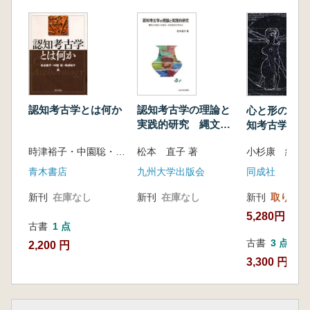
フ)
チャビン現象をどうとらえるか―アンデス形成
期における宗教的信仰拡散のメカニズム―(松
本雄一)
形成期のメキシコ盆地における土器の器種と文
様の変化について(佐藤悦夫)
古代メキシコのパラダイム・シフトと技術革新
認知考古学とは何か
認知考古学の理論と
心と形の考古
―ピラミッドのフルモデルチェンジとマイナー
実践的研究 縄文か
知考古学の冒
チェンジ―(嘉幡 茂,ロペス・フリエタ)
ら弥生への社会・文
時津裕子・中園聡・松本直子 編
松本 直子 著
小杉康 編
第4 部 座談会
化変化のプロセス
心とアートの考古学―人類にとってアートとは
青木書店
九州大学出版会
同成社
何か―(司会:松本直子 参加者:山極寿一,大西秀
新刊
在庫なし
新刊
在庫なし
新刊
取り寄せ
之,松木武彦)
5,280円
古書
1 点
古書
3 点
2,200 円
3,300 円~