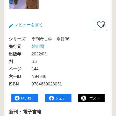
レビューを書く
＋
シリーズ
季刊考古学 別冊36
発行元
雄山閣
出版年
2022/03
判
B5
ページ
144
六一ID
N94946
ISBN
9784639028031
新刊・電子書籍