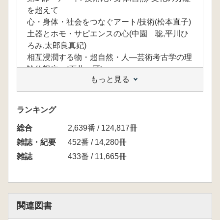
を超えて
心・身体・社会をつなぐアート/技術(松本直子)
土器とホモ・サピエンスの心(中園 聡,平川ひ
ろみ,太郎良真妃)
相互浸潤する物・超自然・人―芸術考古学の理
論的視座―(石井 匠)
もっと見る
第2 部 環境・身体・社会をつなぐアート
縄文時代早期末～前期の漆文化とその特徴(工
藤雄一郎)
ランキング
人類のオセアニア拡散にともなう芸術表現の変
総合
化について―アオテアロア(ニュージーランド)
2,639番 / 124,817冊
を例に―(石村 智)
雑誌・紀要
452番 / 14,280冊
形の欠如から3 次元へ―ソサエティ諸島のイレ
雑誌
433番 / 11,665冊
ズミにみられるティキの形状と信仰の変遷
―(桑原牧子)
第3 部 社会の複雑化とアート
社会の変化と動物表象・造形の変化(上野祥史)
関連図書
剣状刀子と剣先刀子の意義(ライアン・ジョセ