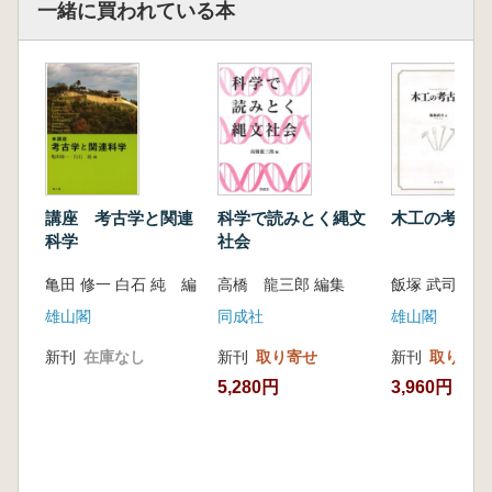
一緒に買われている本
講座 考古学と関連
科学で読みとく縄文
木工の考古学
科学
社会
亀田 修一 白石 純 編
高橋 龍三郎 編集
飯塚 武司 著
雄山閣
同成社
雄山閣
新刊
在庫なし
新刊
取り寄せ
新刊
取り寄せ
5,280円
3,960円