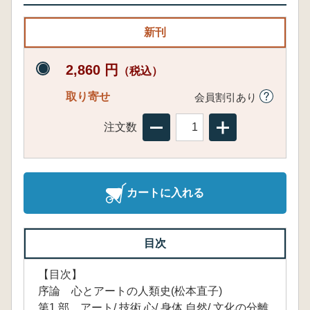
新刊
2,860 円
（税込）
取り寄せ
会員割引あり
注文数
カートに入れる
目次
【目次】
序論 心とアートの人類史(松本直子)
第1 部 アート/ 技術,心/ 身体,自然/ 文化の分離