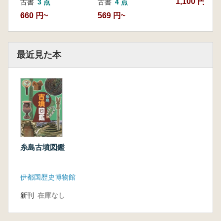
1,100 円~
古書
4 点
古書
3 点
569 円~
660 円~
最近見た本
糸島古墳図鑑
伊都国歴史博物館
新刊
在庫なし