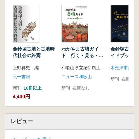
金鈴塚古墳と古墳時
わかやま古墳ガイ
金鈴塚古墳出
代社会の終焉
ド 行く・見る・楽
イドブック 
しむ70スポット
金鈴塚
上野祥史 編
和歌山県立紀伊風土記の丘編
六一書房
ニュース和歌山
新刊
在庫なし
新刊
10冊以上
新刊
在庫なし
4,400円
レビュー