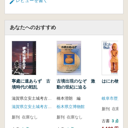
レビューを書く
あなたへのおすすめ
古墳出現のなぞ 激
はにわ物語
寧處に遑あらず 古
動の世紀に迫る
墳時代の戦乱
橋本澄朗 編
岐阜市歴史博
滋賀県立安土城考古博物館 編
栃木県立博物館
滋賀県立安土城考古博物館
新刊
在庫なし
新刊
在庫なし
新刊
在庫なし
古書
3 点