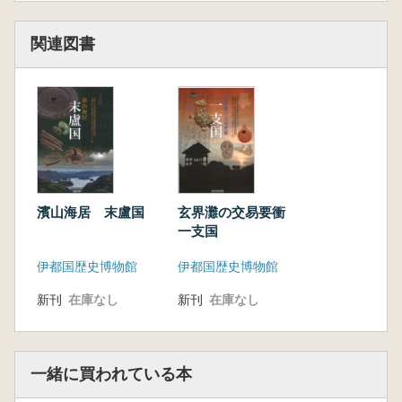
関連図書
濱山海居 末盧国
玄界灘の交易要衝
一支国
伊都国歴史博物館
伊都国歴史博物館
新刊
在庫なし
新刊
在庫なし
一緒に買われている本