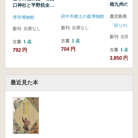
南九州の仏と神
口神社と平野杭全神
明館企画特別
社
府中市郷土の森博物館
堺市博物館
新刊
在庫なし
新刊
在庫なし
新刊
在庫なし
古書
1 点
古書
1 点
704 円
古書
1 点
792 円
3,850 円
最近見た本