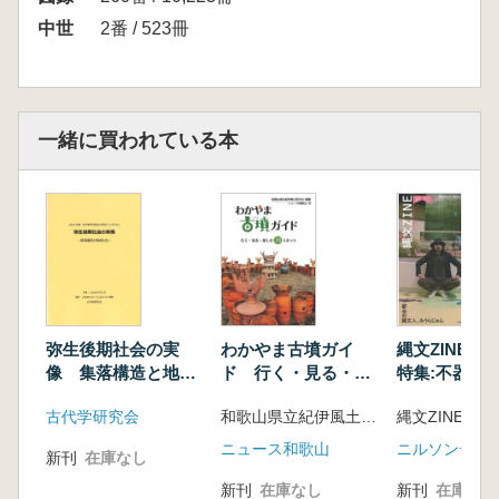
中世
2番 / 523冊
一緒に買われている本
弥生後期社会の実
わかやま古墳ガイ
縄文ZINE 
像 集落構造と地域
ド 行く・見る・楽
特集:不器用
社会
しむ70スポット
古代学研究会
和歌山県立紀伊風土記の丘編
縄文ZINE編集
ニュース和歌山
新刊
在庫なし
新刊
在庫なし
新刊
在庫なし