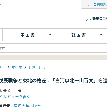
ご利用案
版
新規会員
中国書
韓国書
新刊
単行本
近世・近代
戊辰戦争と東北の格差 : 「白河以北一山百文」を
太田保世 著
レビューを書く
発行元
東海大学出版会