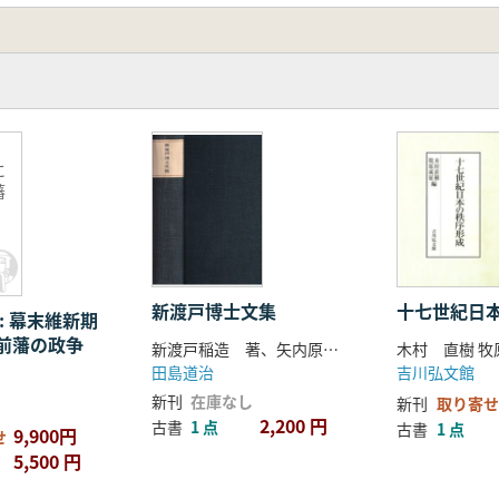
に
藩
新渡戸博士文集
十七世紀日
: 幕末維新期
前藩の政争
新渡戸稲造 著、矢内原忠雄 編
木村 直樹 牧
田島道治
吉川弘文館
新刊
在庫なし
新刊
取り寄せ
2,200 円
古書
1 点
古書
1 点
9,900円
せ
5,500 円