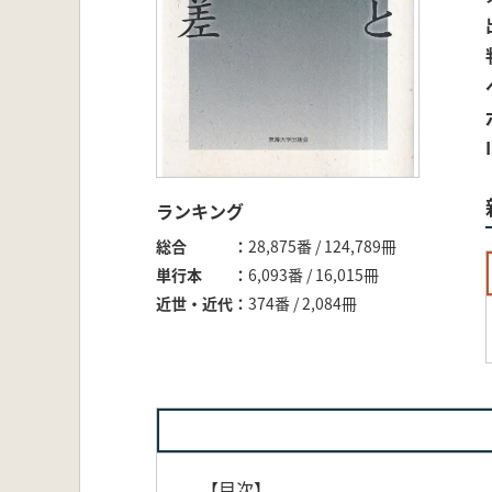
ランキング
総合
28,875番 / 124,789冊
単行本
6,093番 / 16,015冊
近世・近代
374番 / 2,084冊
【目次】