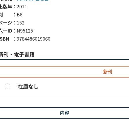
出版年
2011
判
B6
ページ
152
六一ID
N95125
ISBN
9784486019060
新刊・電子書籍
新刊
在庫なし
内容