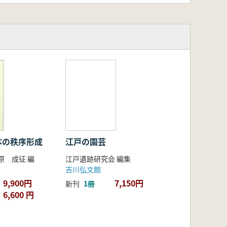
本の秩序形成
江戸の園芸
原 成征 編
江戸遺跡研究会 編集
吉川弘文館
9,900円
7,150円
新刊
1冊
6,600 円