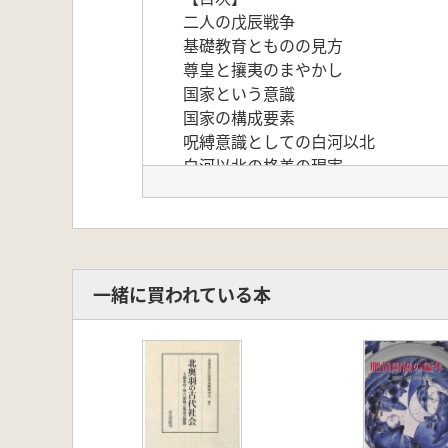
二人の戊辰戦争
基礎教育とものの見方
尊皇と攘夷のまやかし
国家という意識
国家の構成要素
呪縛意識としての白河以北
白河以北の格差の現実
白河以北の原風景
東北人の逞しさ・優しさ
一緒に買われている本