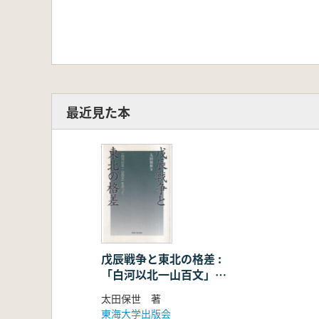
最近見た本
戊辰戦争と東北の格差 :
「白河以北一山百文」を
巡って
太田保世 著
東海大学出版会