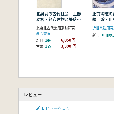
北奥羽の古代社会 土器
肥前陶磁の
変容・竪穴建物と集落の
編 碗・皿
動態
北東北古代集落遺跡研究会編
近世陶磁研究
高志書院
新刊
10冊以
6,050円
新刊
1冊
3,300 円
古書
1 点
レビュー
レビューを書く