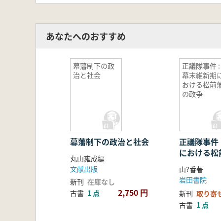
あなたへのおすすめ
幕藩制下の政
正議隊事件 :
治と社会
幕末維新期
おける松前
の政争
幕藩制下の政治と社会
正議隊事件 
における松
丸山雍成編
文献出版
山?香著
岩田書院
新刊
在庫なし
2,750 円
古書
1 点
新刊
取り寄
古書
1 点