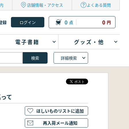
内
店舗情報・アクセス
よくある質問
0
0
登録
点
円
電子書籍
グッズ・他
詳細検索
巡って
ほしいものリストに追加
再入荷メール通知