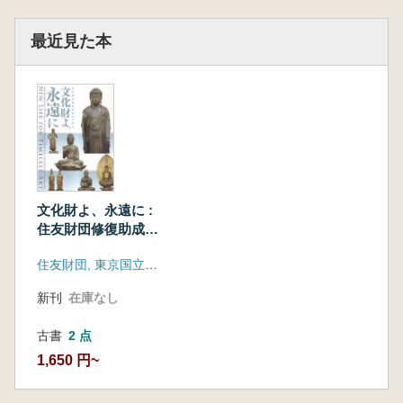
最近見た本
文化財よ、永遠に :
住友財団修復助成三
十年記念
住友財団, 東京国立博物館
新刊
在庫なし
古書
2 点
1,650 円~