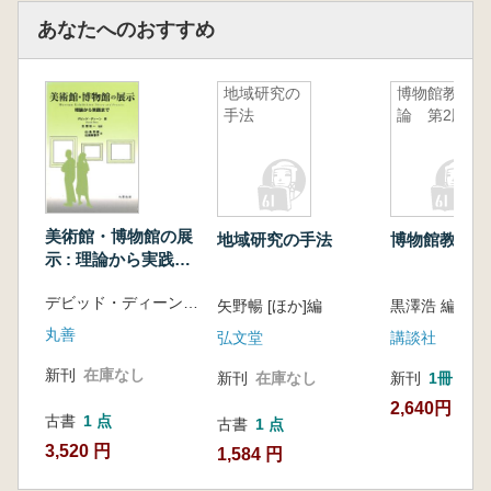
あなたへのおすすめ
地域研究の
博物館教育
手法
論 第2版
美術館・博物館の展
地域研究の手法
博物館教育論
示 : 理論から実践ま
で
デビッド・ディーン 著
矢野暢 [ほか]編
黒澤浩 編著
丸善
弘文堂
講談社
新刊
在庫なし
新刊
在庫なし
新刊
1冊
2,640円
古書
1 点
古書
1 点
3,520 円
1,584 円