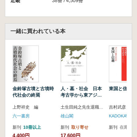
近畿
38番 / 4,509冊
一緒に買われている本
金鈴塚古墳と古墳時
人・墓・社会 日本
東国と信越
代社会の終焉
考古学から東アジア
考古学へ
上野祥史 編
土生田純之先生退職記念事業会 編
六一書房
雄山閣
KADOKAWA
新刊
10冊以上
新刊
取り寄せ
新刊
在庫なし
4,400円
17,600円