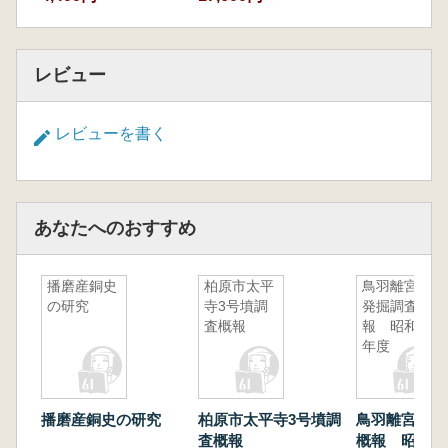
レビュー
レビューを書く
あなたへのおすすめ
播磨産銅史
柏原市太平
鳥羽離宮跡
の研究
寺3号墳調
発掘調査概
査概報
報 昭和57
年度
播磨産銅史の研究
柏原市太平寺3号墳調
鳥羽離宮跡発
査概報
概報 昭和5