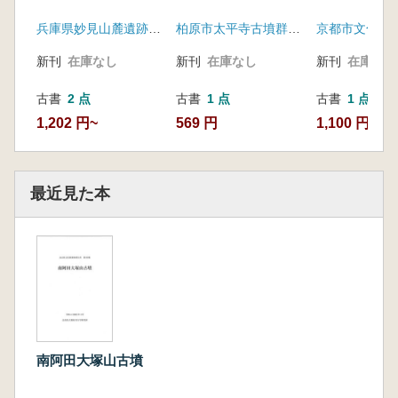
兵庫県妙見山麓遺跡調査会
柏原市太平寺古墳群調査団
京都市文化観
新刊
在庫なし
新刊
在庫なし
新刊
在庫なし
古書
2 点
古書
1 点
古書
1 点
1,202 円~
569 円
1,100 円
最近見た本
南阿田大塚山古墳