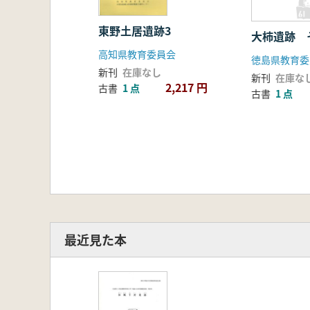
東野土居遺跡3
大柿遺跡 
高知県教育委員会
徳島県教育委
新刊
在庫なし
新刊
在庫な
2,217 円
古書
1 点
古書
1 点
最近見た本