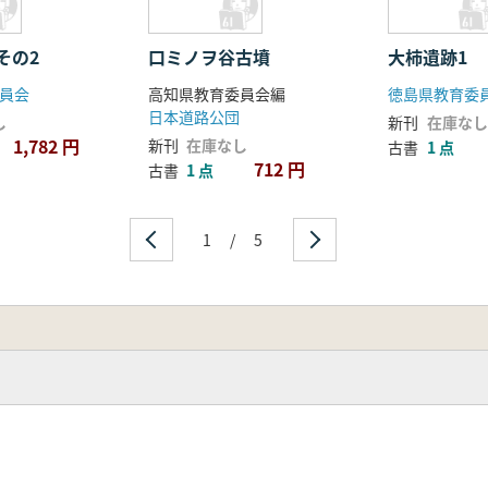
その2
口ミノヲ谷古墳
大柿遺跡1
員会
高知県教育委員会編
徳島県教育委
日本道路公団
し
新刊
在庫なし
1,782 円
新刊
在庫なし
古書
1 点
712 円
古書
1 点
1
/
5