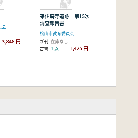
来住廃寺遺跡 第15次
調査報告書
員会
松山市教育委員会
3,848 円
新刊
在庫なし
1,425 円
古書
1 点