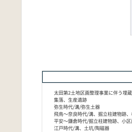
太田第2土地区画整理事業に伴う埋蔵
集落、生産遺跡
弥生時代/溝/弥生土器
飛鳥～奈良時代/溝、掘立柱建物跡、
平安～鎌倉時代/掘立柱建物跡、小区
江戸時代/溝、土坑/陶磁器