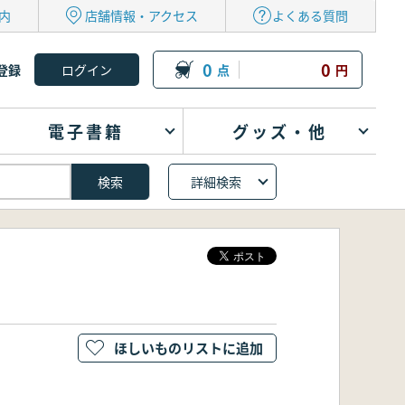
内
店舗情報・アクセス
よくある質問
0
0
登録
点
円
電子書籍
グッズ・他
詳細検索
ほしいものリストに追加