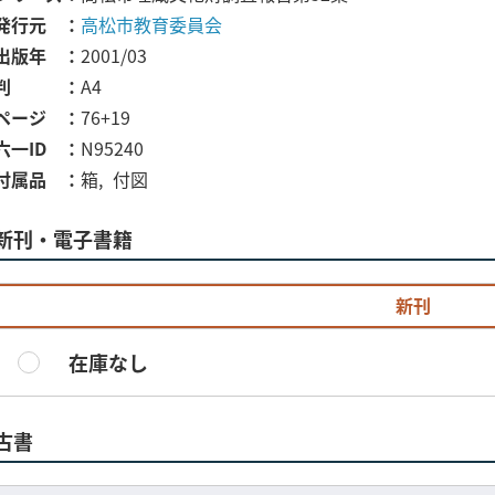
発行元
高松市教育委員会
出版年
2001/03
判
A4
ページ
76+19
六一ID
N95240
付属品
箱
付図
新刊・電子書籍
新刊
在庫なし
古書