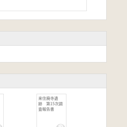
来住廃寺遺
跡 第15次調
査報告書