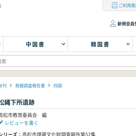
ご利用案
版
新規会員
中国書
韓国書
新刊
発掘調査報告書
四国
松縄下所遺跡
高松市教育委員会 編
レビューを書く
シリーズ
高松市埋蔵文化財調査報告第52集