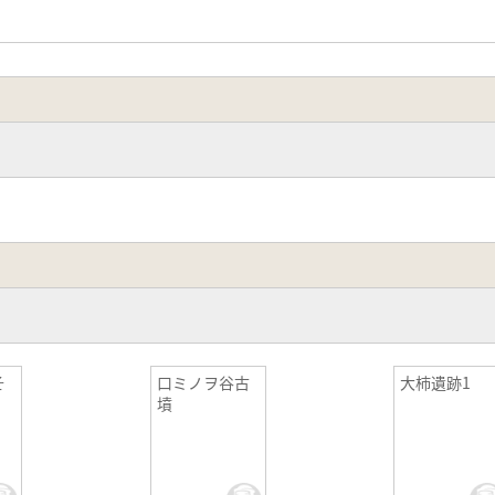
そ
口ミノヲ谷古
大柿遺跡1
墳