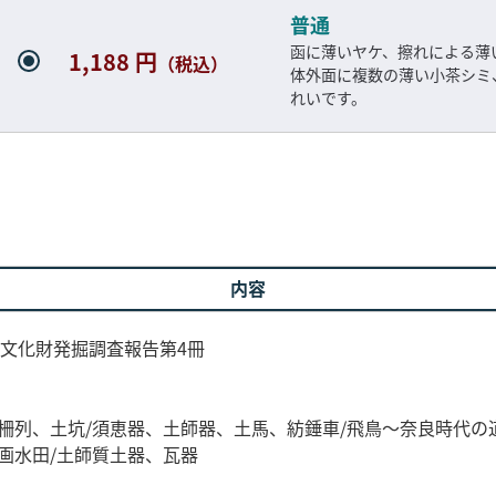
普通
函に薄いヤケ、擦れによる薄
1,188 円
（税込）
体外面に複数の薄い小茶シミ
れいです。
内容
文化財発掘調査報告第4冊
柵列、土坑/須恵器、土師器、土馬、紡錘車/飛鳥～奈良時代の
画水田/土師質土器、瓦器