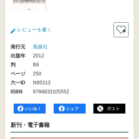
レビューを書く
＋
発行元
風媒社
出版年
2012
判
B6
ページ
250
六一ID
N95313
ISBN
9784833105552
新刊・電子書籍