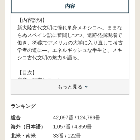
内容
【内容説明】
新大陸古代文明に憧れ単身メキシコへ。ままな
らぬスペイン語に奮闘しつつ、遺跡発掘現場で
働き、35歳でアメリカの大学に入り直して考古
学者の道に—。エネルギッシュな半生と、メキ
シコ古代文明の魅力を語る。
【目次】
序章 研究とロマン
もっと見る
第1章 「異文化」という窓から—考古学に出
会う
第2章 あこがれの新大陸古代文明
ランキング
第3章 謎は大きいほうがいい—「神々の都」
総合
の謎にせまる
42,097番 / 124,789冊
第4章 考古学からメキシコ、そして世界を覗
海外（日本語）
1,057番 / 4,859冊
く
北米・南米
33番 / 122冊