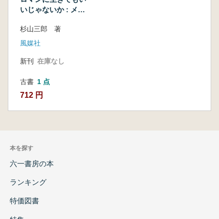
いじゃないか : メキ
シコ古代文明に魅せ
杉山三郎 著
られて
風媒社
新刊
在庫なし
古書
1 点
712 円
本を探す
六一書房の本
ランキング
特価図書