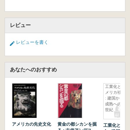
終章 人の一生と人類の歴史
レビュー
レビューを書く
あなたへのおすすめ
工業化とア
メリカ社会
: 建国から
成熟への一
世紀
アメリカの先史文化
黄金の都シカンを掘
工業化とアメ