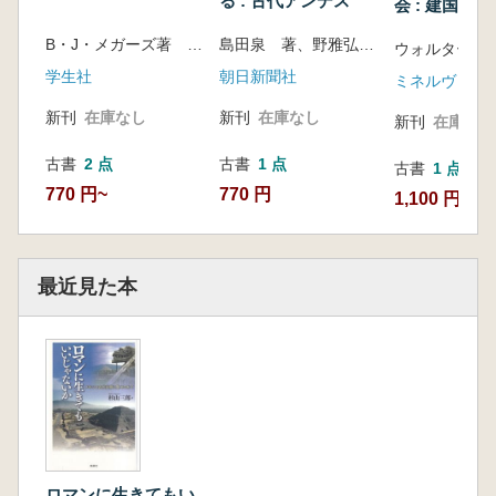
る : 古代アンデス
会 : 建国か
の一世紀
B・J・メガーズ著 寺田和夫 松本亮三 落合一泰訳
島田泉 著、野雅弘 構成
学生社
朝日新聞社
ミネルヴァ書
新刊
在庫なし
新刊
在庫なし
新刊
在庫なし
古書
2 点
古書
1 点
古書
1 点
770 円~
770 円
1,100 円
最近見た本
ロマンに生きてもい