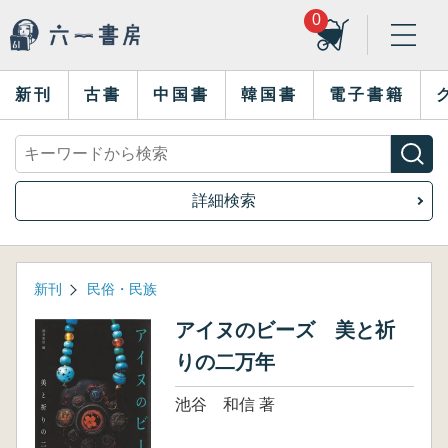
0
新刊
古書
中国書
韓国書
電子書籍
詳細検索
新刊
民俗・民族
アイヌのビーズ 美と祈
りの二万年
池谷 和信 著