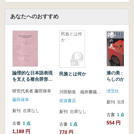
あなたへのおすすめ
民族とは何
か
論理的な日本語表現
漆の美 : 茶
民族とは何か
を支える複合辞形式
らしのかたち
に関する記述的総合
研究代表者 藤田保幸
淡交社
研究
川田順造 福井勝義 編
藤田保幸
岩波書店
新刊
在庫なし
新刊
在庫なし
新刊
在庫なし
古書
1 点
554 円
古書
1 点
古書
1 点
1,188 円
770 円