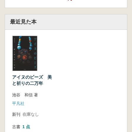
最近見た本
アイヌのビーズ 美
と祈りの二万年
池谷 和信 著
平凡社
新刊
在庫なし
古書
1 点