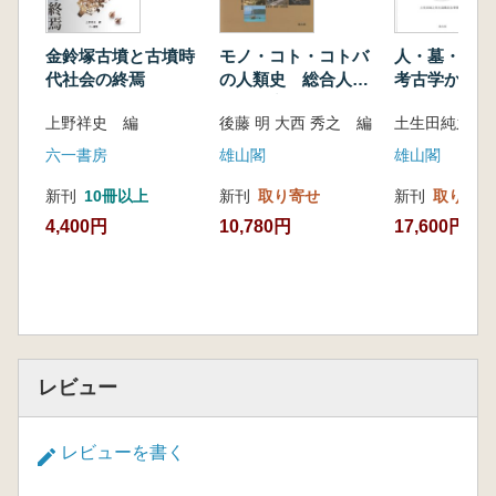
金鈴塚古墳と古墳時
モノ・コト・コトバ
人・墓・社会
代社会の終焉
の人類史 総合人類
考古学から東
学の探究
考古学へ
上野祥史 編
後藤 明 大西 秀之 編
六一書房
雄山閣
雄山閣
新刊
10冊以上
新刊
取り寄せ
新刊
取り寄せ
4,400円
10,780円
17,600円
レビュー
レビューを書く