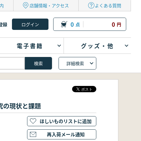
内
店舗情報・アクセス
よくある質問
0
0
登録
点
円
電子書籍
グッズ・他
詳細検索
究の現状と課題
ほしいものリストに追加
再入荷メール通知