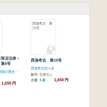
西海考古 第
10号
手賀沼沿岸・
西海考古 第10号
第6号
西海考古同人会
手賀沼と松ヶ崎城の歴史を考える会
新刊
在庫なし
1,650 円
古書
1 点
1,650 円