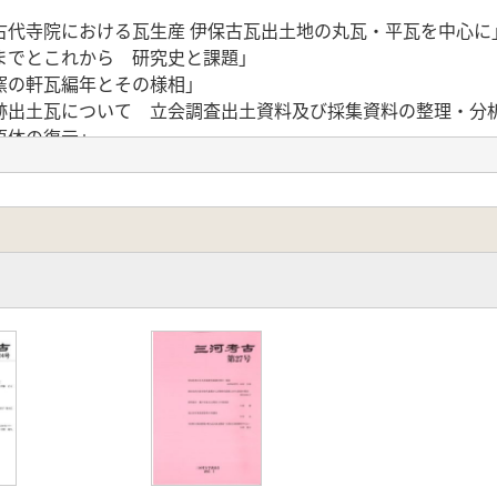
古代寺院における瓦生産 伊保古瓦出土地の丸瓦・平瓦を中心に
までとこれから 研究史と課題」
窯の軒瓦編年とその様相」
跡出土瓦について 立会調査出土資料及び採集資料の整理・分
原体の復元」
・軒平瓦」
丸瓦・軒平瓦」
平瓦」
平瓦」
瓦」
」
瓦」
(付節:豊橋市に寄贈された瓦について)」