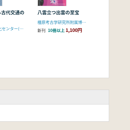
る古代交通の
八雲立つ出雲の至宝
橿原考古学研究所附属博物館
島根県古代文化センター(島根県文化財愛護協会)
1,100円
新刊
10冊以上