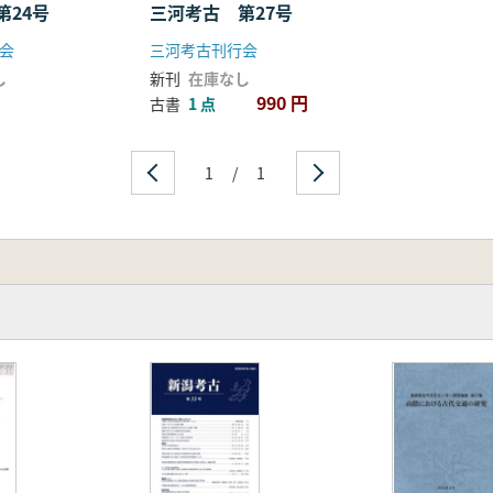
器深椀生産」
第24号
三河考古 第27号
会
三河考古刊行会
し
新刊
在庫なし
990 円
古書
1 点
1
/
1