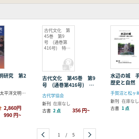
古代文化 第
45巻 第9
号 (通巻第
416号) 特輯:
平泉、京都、
鎌倉-平安末期
都市史研究-
明研究 第2
水辺の城 
古代文化 第45巻 第9
歴史と自然 
号 (通巻第416号) 特
輯:平泉、京都、鎌倉-平
立命館大学環太平洋文明研究センター 編
古代学協会
安末期都市史研究-
新刊
在庫なし
新刊
在庫なし
2,860円
せ
古書
1 点
356 円~
古書
2 点
990 円~
1
/
5