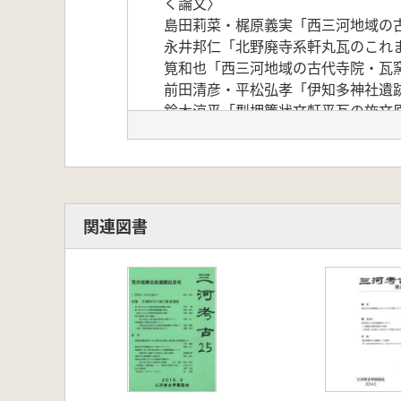
く論文〉
島田莉菜・梶原義実「西三河地域の
永井邦仁「北野廃寺系軒丸瓦のこれ
筧和也「西三河地域の古代寺院・瓦
前田清彦・平松弘孝「伊知多神社遺
鈴木涼平「型押簾状文軒平瓦の施文
(資料報告〉
浅岡 優「志貴野廃寺の瓦」
河野あすか「中条遺跡出土の軒丸瓦
〈三河の古代瓦集成〉
楠部博世「豊田市・みよし市内の軒
関連図書
近藤真規「知立市内の軒丸瓦」
石原奈緒子「安城市内の軒丸瓦・軒
河野あすか「刈谷市内の軒丸瓦・軒
山口遥介「岡崎市内の軒丸瓦・軒平
浅岡 優「西尾市内の軒丸瓦・軒平瓦
鈴木涼平「豊川市内の軒丸瓦・軒平
中川 永「豊橋市内の軒丸瓦・軒平瓦
【論文】