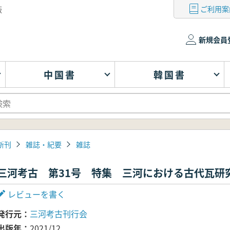
ご利用案
版
新規会員
中国書
韓国書
新刊
雑誌・紀要
雑誌
三河考古 第31号 特集 三河における古代瓦研
レビューを書く
発行元
三河考古刊行会
出版年
2021/12