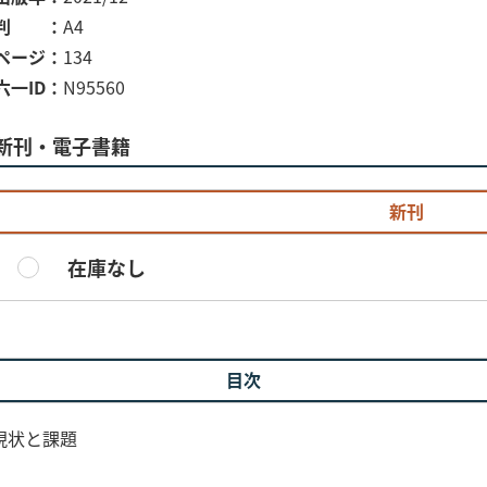
判
A4
ページ
134
六一ID
N95560
新刊・電子書籍
新刊
在庫なし
目次
現状と課題