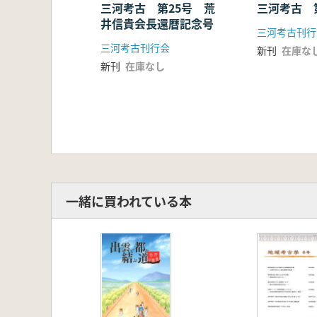
片桐妃奈子「二川窯における灰釉陶
三河考古 第25号 荒
三河考古 
井信貴会長還暦記念号
三河考古刊行
三河考古刊行会
新刊
在庫な
新刊
在庫なし
一緒に買われている本