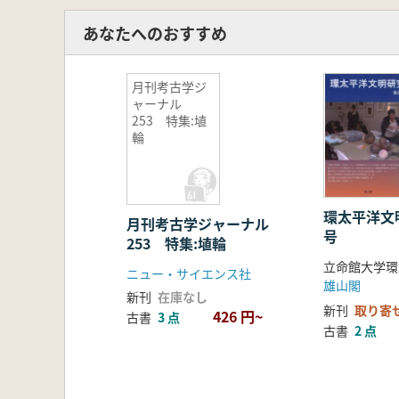
あなたへのおすすめ
月刊考古学ジ
ャーナル
253 特集:埴
輪
環太平洋文
月刊考古学ジャーナル
号
253 特集:埴輪
ニュー・サイエンス社
雄山閣
新刊
在庫なし
新刊
取り寄
426 円~
古書
3 点
古書
2 点