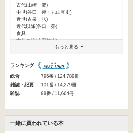
古代(山崎 健)
中世(谷口 榮・丸山真史)
近世(古泉 弘)
近代以降(谷口 榮)
食具
古代の箸(小田裕樹)
もっと見る
調理具(鉄鍋)(小野哲也)
江戸時代の酒器(堀内秀樹)
江戸の木質食具(古泉 弘)
ランキング
近代の食器(山下峰司)
食材
総合
796番 / 124,789冊
古代以前の土器圧痕からみた雑穀利用(佐々木
雑誌・紀要
101番 / 14,279冊
由香・太田 圭)
雑誌
98番 / 11,664冊
古代文献から見た食材(森田喜久男)
古代における在来と外来の野菜・果物(金原正
明)
貝食の季節性(畑山智史)
一緒に買われている本
中世の犬食い(丸山真史)