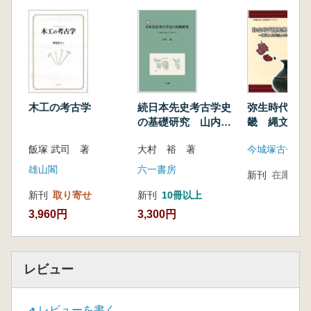
江戸屋敷における国元の魚食—江戸大名屋敷跡
における魚食文化の独自性とその背景—(阿部
常樹)
飲食の風景
古代の郡衙における食(伊場遺跡群)(鈴木敏則)
武家社会における饗宴(北島大輔)
中世における喫茶と食文化—茶臼・石臼からの
木工の考古学
続日本先史考古学史
弥生時代開始
アプローチ—(桐山秀穂)
の基礎研究 山内清
畿 縄文人と
江戸遺跡にみる獣肉食と薬喰い(宮本由子)
男の学問とその周辺
の共生
飯塚 武司 著
大村 裕 著
今城塚古代歴
外国人居留地と西洋料理(仲光克顕)
の人々
居酒屋の考古学(谷口 榮)
雄山閣
六一書房
新刊
在庫なし
最近の発掘から
新刊
取り寄せ
新刊
10冊以上
曽利遺跡の集落範囲を確認—長野県富士見町曽
3,960円
3,300円
利遺跡—(副島蔵人)
仏教的な願いが込められた地—長野県下諏訪町
ふじ塚遺跡—(河西克造)
リレー連載・考古学の旬 第17回
レビュー
古墳公共事業説批判(下垣仁志)
リレー連載・私の考古学史 第8回
レビューを書く