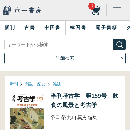
0
新刊
古書
中国書
韓国書
電子書籍
詳細検索
新刊
雑誌・紀要
雑誌
季刊考古学 第159号 飲
食の風景と考古学
谷口 榮 丸山 真史 編集