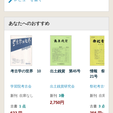
遺跡・遺物との対話(山﨑純男)
あなたへのおすすめ
考古学の世界 10
出土銭貨 第45号
情報 祭祀考
21号
学習院考古会
出土銭貨研究会
祭祀考古学会
新刊
在庫なし
新刊
3冊
新刊
在庫なし
2,750円
古書
1 点
古書
3 点