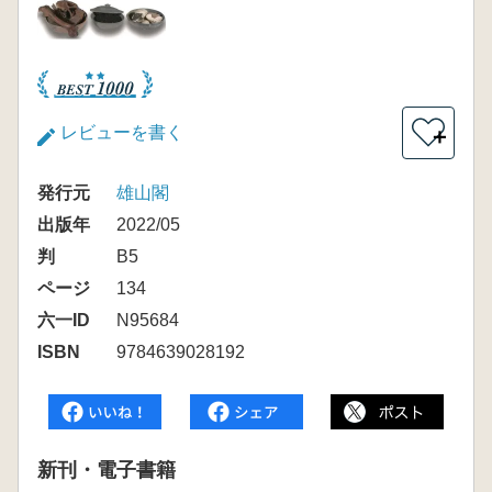
レビューを書く
＋
発行元
雄山閣
出版年
2022/05
判
B5
ページ
134
六一ID
N95684
ISBN
9784639028192
新刊・電子書籍