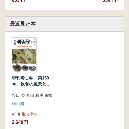
633 円
356 円~
最近見た本
季刊考古学 第159
号 飲食の風景と考
古学
谷口 榮 丸山 真史 編集
雄山閣
新刊
取り寄せ
2,640円