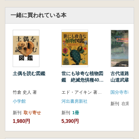
一緒に買われている本
土偶を読む図鑑
世にも珍奇な植物図
古代道路を掘
鑑 絶滅危惧種40の
山道武蔵路の
奇跡
果と保存活用
竹倉 史人 著
エド・アイキン 著 清水 晶子 訳
国分寺市教育
小学館
河出書房新社
新刊
在庫なし
新刊
取り寄せ
新刊
1冊
1,980円
5,390円