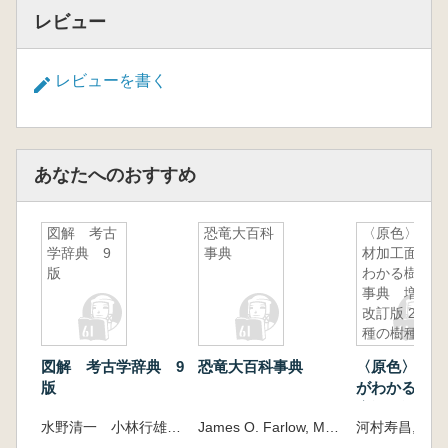
レビュー
レビューを書く
あなたへのおすすめ
図解 考古
恐竜大百科
〈原色〉木
学辞典 9
事典
材加工面が
版
わかる樹種
事典 増補
改訂版 289
種の樹種ご
とに硬さや
図解 考古学辞典 9
恐竜大百科事典
〈原色〉木材
色、匂いな
版
がわかる樹
どの特徴を
増補改訂版 289種の
わかりやす
水野清一 小林行雄 編
James O. Farlow, M.K. Brett-Surman [編] ; 小畠郁生監訳
河村寿昌, 西川
樹種ごとに硬
く解説