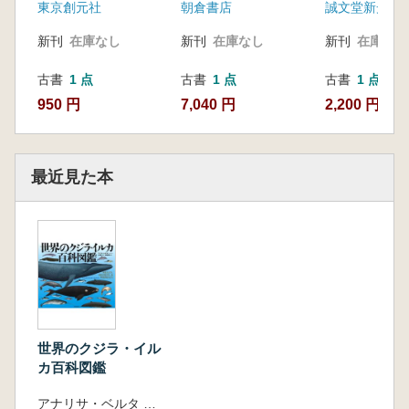
色、匂いなど
東京創元社
朝倉書店
誠文堂新光社
をわかりやす
新刊
在庫なし
新刊
在庫なし
新刊
在庫なし
古書
1 点
古書
1 点
古書
1 点
950 円
7,040 円
2,200 円
最近見た本
世界のクジラ・イル
カ百科図鑑
アナリサ・ベルタ 編 山田 格 監訳 黒輪 篤嗣 訳