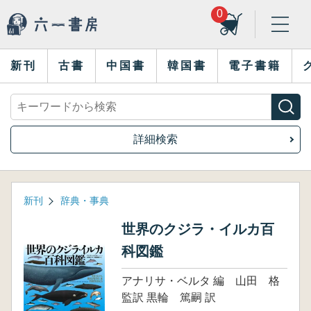
0
新刊
古書
中国書
韓国書
電子書籍
詳細検索
新刊
辞典・事典
世界のクジラ・イルカ百
科図鑑
アナリサ・ベルタ 編 山田 格
監訳 黒輪 篤嗣 訳