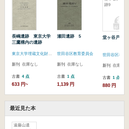
跡9
長嶋遺跡 東京大学
瀬田遺跡 5
堂ヶ谷戸遺跡
三鷹構内の遺跡
東京大学埋蔵文化財調査室
世田谷区教育委員会
世田谷区教育
新刊
在庫なし
新刊
在庫なし
新刊
在庫なし
古書
4 点
古書
1 点
古書
1 点
633 円~
1,139 円
880 円
最近見た本
遠藤山遺