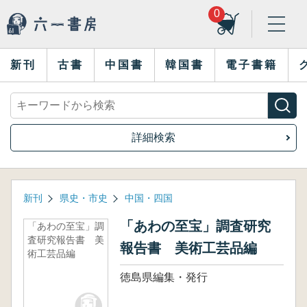
0
新刊
古書
中国書
韓国書
電子書籍
詳細検索
新刊
県史・市史
中国・四国
「あわの至宝」調査研究
「あわの至宝」調
査研究報告書 美
報告書 美術工芸品編
術工芸品編
徳島県編集・発行