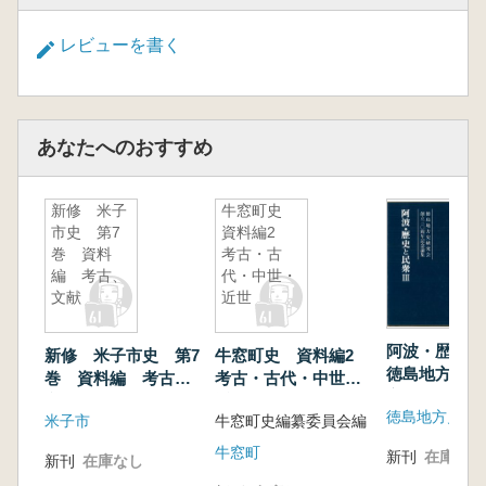
レビューを書く
あなたへのおすすめ
新修 米子
牛窓町史
市史 第7
資料編2
巻 資料
考古・古
編 考古、
代・中世・
文献
近世
阿波・歴史
新修 米子市史 第7
牛窓町史 資料編2
徳島地方史研
巻 資料編 考古、
考古・古代・中世・
立30周年記
文献
近世
米子市
牛窓町史編纂委員会編
牛窓町
新刊
在庫なし
新刊
在庫なし