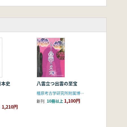
日本史
八雲立つ出雲の至宝
橿原考古学研究所附属博物館
1,100円
新刊
10冊以上
1,210円