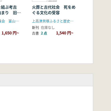
を結ぶ考古
火葬と古代社会 死をめ
始まり 旧石
ぐる文化の受容
代
富山市教育委員会 富山県埋蔵文化財センター 越中美濃考古展実行委員会
上高津貝塚ふるさと歴史の広場
新刊
在庫なし
1,650 円~
1,540 円~
古書
2 点