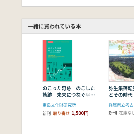
8章 昭和初年の東大溝発掘 指定
第3部 戦後の調査と保存
9章 平城宮跡の発掘調査と全国的
一緒に買われている本
のこった奇跡 のこした
弥生集落転
軌跡 未来につなぐ平城
とその時代
宮跡
奈良文化財研究所
兵庫県立考古
1,500円
新刊
在庫な
新刊
取り寄せ