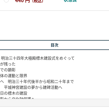
440 円
（税込）
目次
 明治三十四年大極殿標木建設式をめぐって
承が残った
元での顕彰
主体の運動と限界
査ヘ 明治三十年代後半から昭和二十年まで
動 平城神宮建設の夢から建碑活動へ
本日の標木の建設
顕彰から文化財保護へ
下遺構の発見 平城宮研究新時代の幕開け