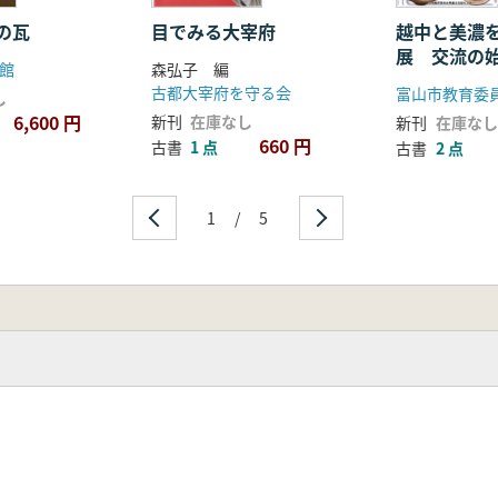
の瓦
目でみる大宰府
越中と美濃
展 交流の
館
森弘子 編
器時代〜古
古都大宰府を守る会
し
6,600 円
新刊
在庫なし
新刊
在庫なし
660 円
古書
1 点
古書
2 点
1
/
5