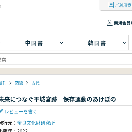
ご利用案
版
新規会員
中国書
韓国書
新刊
図録
古代
未来につなぐ平城宮跡 保存運動のあけぼの
レビューを書く
発行元
奈良文化財研究所
出版年
2022