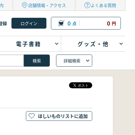
内
店舗情報・アクセス
よくある質問
0
0
登録
点
円
電子書籍
グッズ・他
詳細検索
ほしいものリストに追加