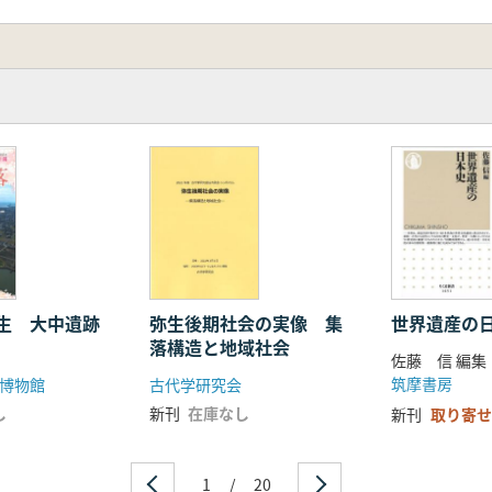
地外にも広がる遺構
な保存運動、そして未来へ
生 大中遺跡
弥生後期社会の実像 集
世界遺産の
落構造と地域社会
佐藤 信 編集
筑摩書房
博物館
古代学研究会
し
新刊
在庫なし
新刊
取り寄せ
1
/
20