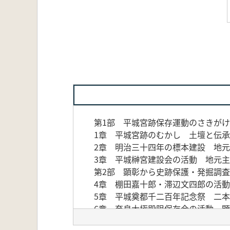
第1部 平城宮跡保存運動のさきがけ
1章 平城宮跡のむかし 土壇と伝
2章 明治三十四年の標本建設 地
3章 平城榊宮建設会の活動 地元
第2部 顕彰から史跡保護・発掘調
4章 棚田嘉十郎・滞辺文四郎の活
5章 平城奠都千二百年記念祭 二
6章 奈良大極殿阻保存会の活動 
7章 史跡指定と国による工事・地