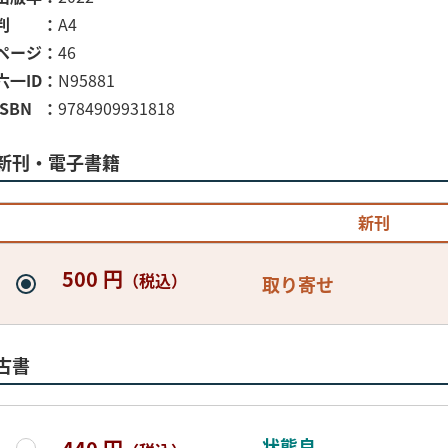
判
A4
ページ
46
六一ID
N95881
ISBN
9784909931818
新刊・電子書籍
新刊
500 円
（税込）
取り寄せ
古書
状態良