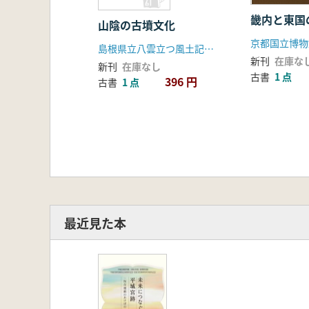
畿内と東国
山陰の古墳文化
京都国立博物
島根県立八雲立つ風土記の丘資料館
新刊
在庫な
新刊
在庫なし
古書
1 点
396 円
古書
1 点
最近見た本