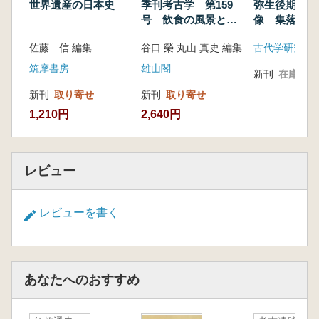
世界遺産の日本史
季刊考古学 第159
弥生後期社会
号 飲食の風景と考
像 集落構造
古学
社会
佐藤 信 編集
谷口 榮 丸山 真史 編集
古代学研究会
筑摩書房
雄山閣
新刊
在庫なし
新刊
取り寄せ
新刊
取り寄せ
1,210円
2,640円
レビュー
レビューを書く
あなたへのおすすめ