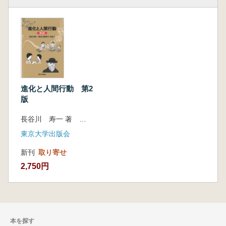
進化と人間行動 第2
版
長谷川 寿一 著 長谷川 眞理子 著 大槻 久 著
東京大学出版会
新刊
取り寄せ
2,750円
本を探す