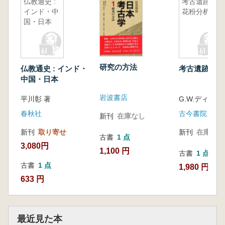
仏教通史 :
考古遺跡の
インド・中
花粉分析
国・日本
研究の方法
仏教通史 : インド・
考古遺跡の花
中国・日本
岩波書店
平川彰 著
春秋社
古今書院
新刊
在庫なし
新刊
取り寄せ
新刊
在庫なし
古書
1 点
3,080円
1,100 円
古書
1 点
古書
1 点
1,980 円
633 円
最近見た本