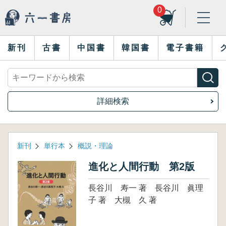
0
新刊
古書
中国書
韓国書
電子書籍
詳細検索
新刊
単行本
概説・理論
進化と人間行動 第2版
長谷川 寿一 著 長谷川 眞理
子 著 大槻 久 著