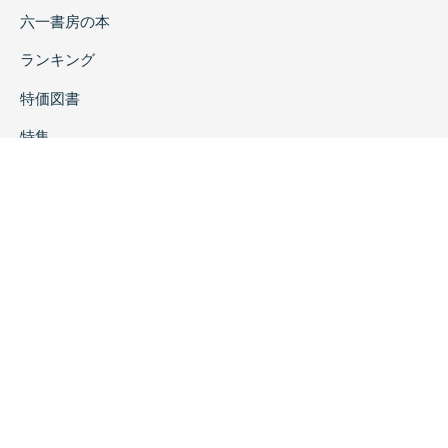
六一書房の本
ランキング
特価図書
特集
書店様へ
著者ログイン
会社案内
お問い合わせ
リンク
採用情報
プライバシーポリシー