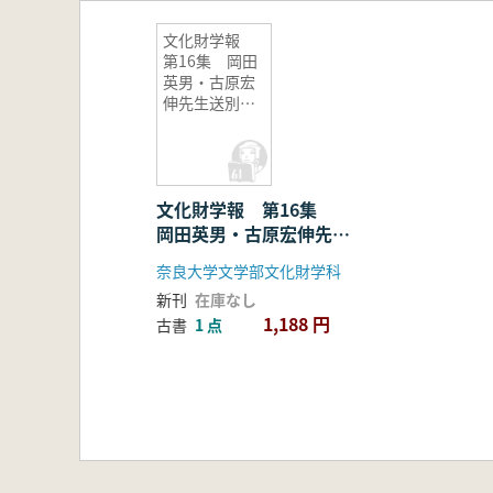
文化財学報
第16集 岡田
英男・古原宏
伸先生送別紀
念論集
文化財学報 第16集
岡田英男・古原宏伸先生
送別紀念論集
奈良大学文学部文化財学科
新刊
在庫なし
1,188 円
古書
1 点