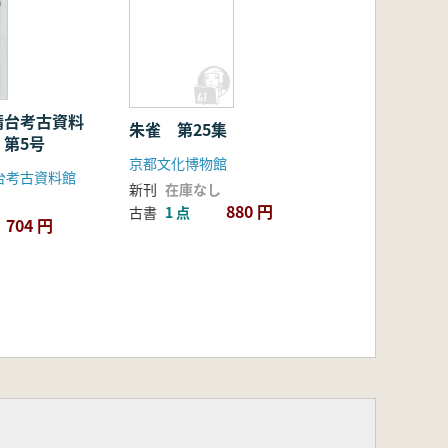
晴台考古資料
朱雀 第25集
第5号
京都文化博物館
台考古資料館
新刊
在庫なし
880 円
古書
1 点
704 円