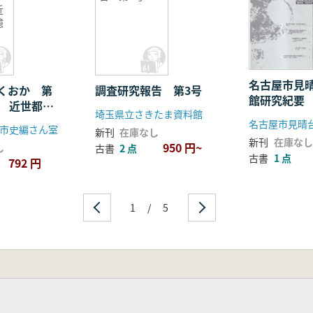
近
憶
名古屋市見
くおか 第
調査研究報告 第3号
館研究紀要 
集 近世都市
埼玉県立さきたま資料館
名古屋市見晴
市史編さん室
新刊
在庫なし
新刊
在庫なし
950 円~
し
古書
2 点
古書
1 点
792 円
1
/
5