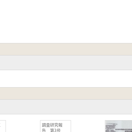
く
調査研究報
告 第3号