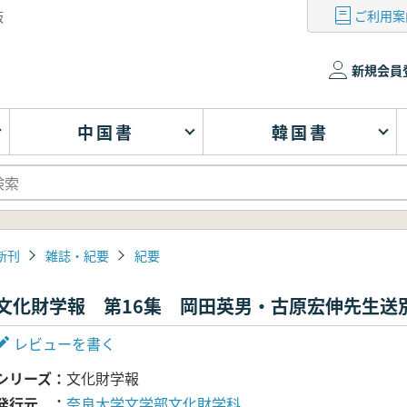
ご利用案
版
新規会員
中国書
韓国書
新刊
雑誌・紀要
紀要
文化財学報 第16集 岡田英男・古原宏伸先生送
レビューを書く
シリーズ
文化財学報
発行元
奈良大学文学部文化財学科