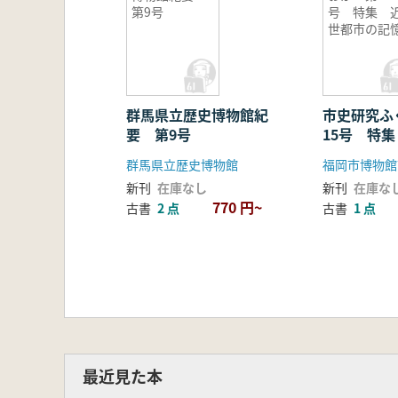
第9号
号 特集 
世都市の記
群馬県立歴史博物館紀
市史研究ふ
要 第9号
15号 特
の記憶
群馬県立歴史博物館
福岡市博物館
新刊
在庫なし
新刊
在庫な
770 円~
古書
2 点
古書
1 点
最近見た本