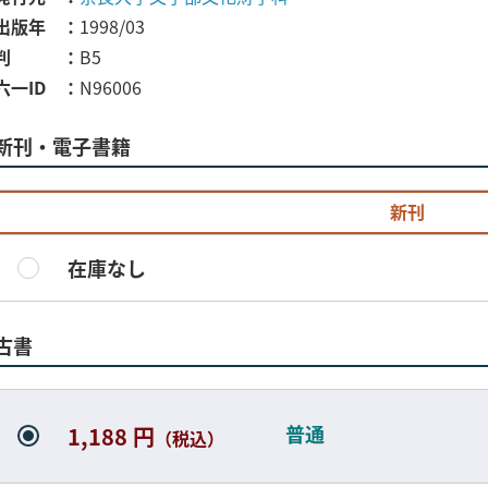
出版年
1998/03
判
B5
六一ID
N96006
新刊・電子書籍
新刊
在庫なし
古書
普通
1,188 円
（税込）