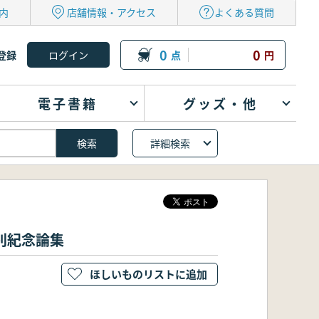
内
店舗情報・アクセス
よくある質問
0
0
登録
点
円
電子書籍
グッズ・他
詳細検索
別紀念論集
ほしいものリストに追加