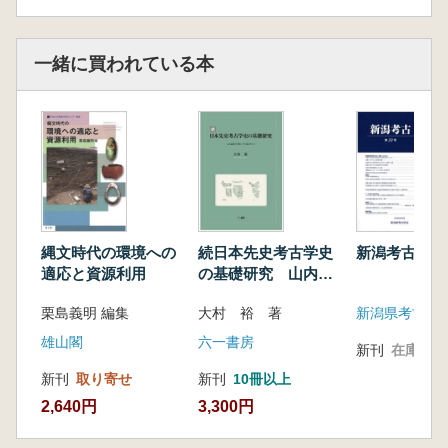
一緒に買われている本
縄文時代の環境への
続日本先史考古学史
新潟考古 第
適応と資源利用
の基礎研究 山内清
男の学問とその周辺
栗島義明 編集
大村 裕 著
新潟県考古学
の人々
雄山閣
六一書房
新刊
在庫なし
新刊
取り寄せ
新刊
10冊以上
2,640円
3,300円