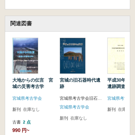
関連図書
大地からの伝言 宮
宮城の旧石器時代遺
平成30年度
城の災害考古学
跡
遺跡調査成果
発表要旨
宮城県考古学会
宮城県考古学会旧石器部会 編
宮城県考古学
宮城県考古学会
新刊
在庫なし
新刊
在庫なし
新刊
在庫なし
古書
2 点
990 円~