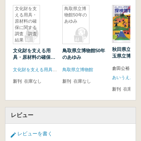
文化財を支
鳥取県立博
える用具・
物館50年の
原材料の確
あゆみ
保に関する
調査 調査
結果
秋田県立博物
文化財を支える用
鳥取県立博物館50年
玉県立博物館
具・原材料の確保に
のあゆみ
関する調査 調査結
倉田公裕 監
文化財を支える用具・原材料の確保に関する調査協力者会議
鳥取県立博物館
果
あいうえお館
新刊
在庫なし
新刊
在庫なし
新刊
在庫なし
レビュー
レビューを書く