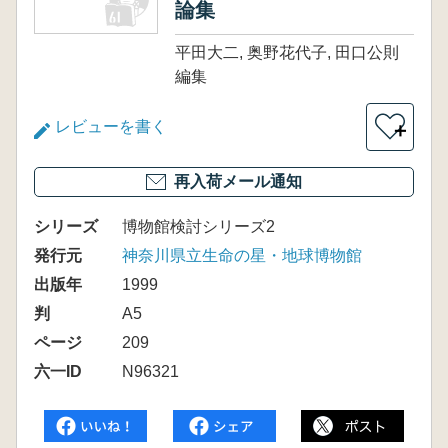
論集
平田大二, 奥野花代子, 田口公則
編集
レビューを書く
＋
再入荷メール通知
シリーズ
博物館検討シリーズ2
発行元
神奈川県立生命の星・地球博物館
出版年
1999
判
A5
ページ
209
六一ID
N96321