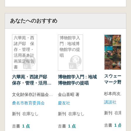
あなたへのおすすめ
六華苑・西
博物館学入
諸戸邸 保
門 : 地域博
存・管理・
物館学の提
活用基本計
唱
画策定報告
書
スウェーデン
六華苑・西諸戸邸
博物館学入門 : 地域
マーク野外歴
保存・管理・活用基
博物館学の提唱
館 : 神話伝
本計画策定報告書
杉本尚次, 岡
の民家
文化財保存計画協会 編
金山喜昭 著
講談社
桑名市教育委員会
慶友社
新刊
在庫なし
新刊
在庫なし
新刊
在庫なし
古書
1 点
古書
1 点
古書
1 点