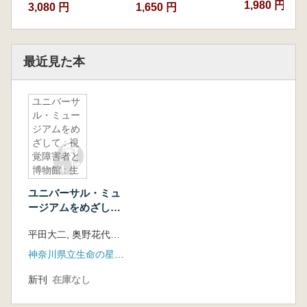
1,980 円
3,080 円
1,650 円
最近見た本
ユニバーサ
ル・ミュー
ジアムをめ
ざして : 視
覚障害者と
博物館 : 生
命の星・地
ユニバーサル・ミュ
球博物館開
ージアムをめざして
館三周年記
: 視覚障害者と博物
念論集
平田大二, 奥野花代子, 田口公則編集
館 : 生命の星・地球
博物館開館三周年記
神奈川県立生命の星・地球博物館
念論集
新刊
在庫なし