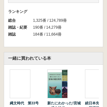
坂本彰・宮田毅「荏田式」土器の再検討
坂本彰「幻の朝光寺原式土器基準資料」≪補記
ランキング
≫
総合
宅間清公 志木市城山遺跡第96地点第10号住居
1,325番 / 124,789冊
跡の出土遺物について
雑誌・紀要
190番 / 14,279冊
関口修 古墳時代中期の土器 井野川流域を中心
雑誌
184番 / 11,664冊
とした土器
大塚昌彦 古墳時代後期の拳大軽石(FP)の使用
例 竪穴住居出土軽石と石室玄室軽石敷床
宮田裕紀枝 弥生土器底部における布目圧痕か
一緒に買われている本
らの敷布復元について
坂本彰 ≪展示紹介≫朝光寺原式台付甕の公開
展示
≪中島 宏さんを悼む≫
石井克己 中島 宏さんとのお付き合い
高橋一夫 中島 宏君の思い出
小野美代子 中島 宏さんを悼んで
栗島義明「三分の一」 考古学の兄貴分・中島
縄文時代 第33号
新たにわかった!宮城
続日本先史考
宏さん