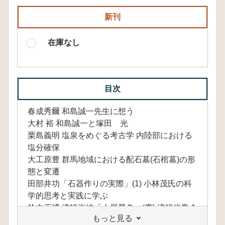
新刊
在庫なし
目次
春成秀爾 和島誠一先生に想う
大村 裕 和島誠一と塚田 光
栗島義明 塩泉をめぐる考古学 内陸部における
塩分確保
大工原豊 群馬地域における配石墓(石棺墓)の形
態と変遷
田部井功「石器作りの実際」(1) 小林茂氏の科
学的思考と実践に学ぶ
鈴木正博 津軽海峡「土器景色」(序) 津軽半島今
もっと見る
津遺蹟の「大洞C2式」研究とそのゆくえ