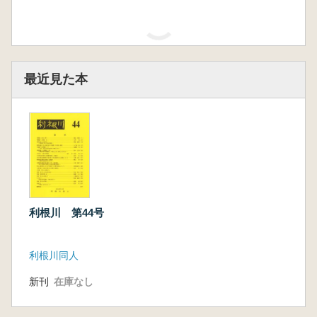
月刊考古学
象徴図像研
西アジア考
ジャーナ
究 5号
古学 第16
ル 478
号
特集:中世都
市・集落の
考古学
月刊考古学ジャーナ
象徴図像研究 5号
ル 478 特集:中世
都市・集落の考古学
ニュー・サイエンス社
象徴図像研究会(和光大学)
新刊
在庫なし
新刊
在庫なし
古書
1 点
古書
1 点
880 円
1,100 円
最近見た本