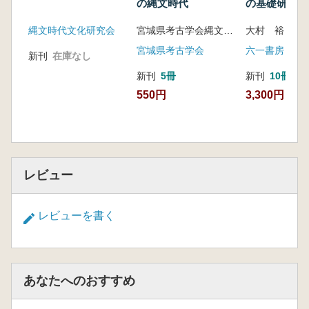
の縄文時代
の基礎研究 
宮田毅 中島 宏さんの教え
男の学問とそ
縄文時代文化研究会
宮城県考古学会縄文部会 編
大村 裕 著
坂本彰 至誠の人 中島 宏さんのこと
の人々
編集後記
宮城県考古学会
六一書房
新刊
在庫なし
新刊
5冊
新刊
10冊以
550円
3,300円
レビュー
レビューを書く
あなたへのおすすめ