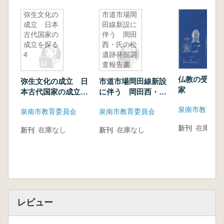
弥生文化の
市道市場岡
成立 日本
田線新設に
古代国家の
伴う 岡田
成立を探る
西・氏の松
4
遺跡発掘調
査報告書
仏教の受容と
弥生文化の成立 日
市道市場岡田線新設
家
本古代国家の成立を
に伴う 岡田西・氏
探る4
の松遺跡発掘調査報
泉南市教育委
泉南市教育委員会
泉南市教育委員会
告書
新刊
在庫なし
新刊
在庫なし
新刊
在庫なし
レビュー