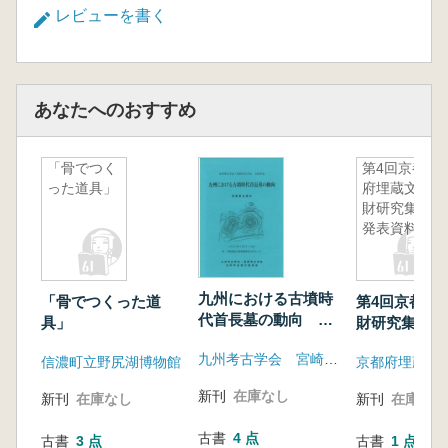
レビューを書く
あなたへのおすすめ
「骨でつく
第4回京都
った道具」
府埋蔵文化
財研究集会
発表資料集
九州における古墳時
「骨でつくった道
第4回京都府
代首長墓の動向 発
具」
財研究集会発
表要旨資料
集
九州考古学会 宮崎考古学会
信濃町立野尻湖博物館
新刊
在庫なし
新刊
在庫なし
新刊
在庫なし
古書
4 点
古書
3 点
古書
1 点