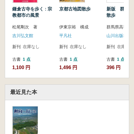
鎌倉古寺を歩く : 宗
京都古地図散歩
新版 群馬県
教都市の風景
散歩
松尾剛次 著
伊東宗裕 構成
吉川弘文館
平凡社
山川出版社
新刊
在庫なし
新刊
在庫なし
新刊
在庫なし
古書
1 点
古書
1 点
古書
1 点
1,100 円
1,496 円
396 円
最近見た本