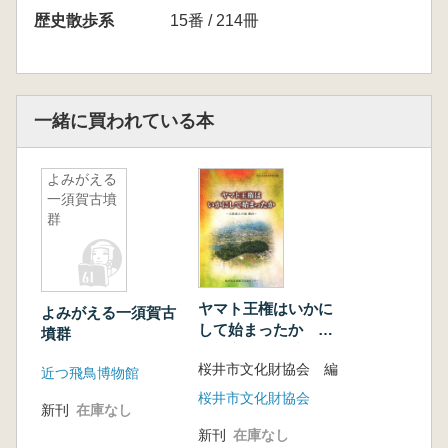
歴史散歩系
15番 / 214冊
一緒に買われている本
よみがえる
一須賀古墳
群
ヤマト王権はいかに
よみがえる一須賀古
して始まったか 王
墳群
権成立の地 纒向
桜井市文化財協会 編
近つ飛鳥博物館
桜井市文化財協会
新刊
在庫なし
新刊
在庫なし