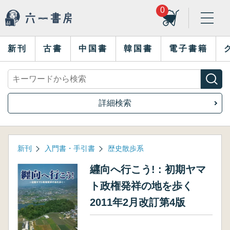
0
新刊
古書
中国書
韓国書
電子書籍
詳細検索
新刊
入門書・手引書
歴史散歩系
纒向へ行こう! : 初期ヤマ
ト政権発祥の地を歩く
2011年2月改訂第4版