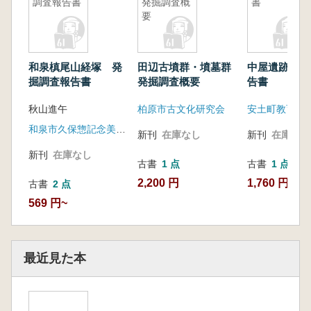
調査報告書
発掘調査概
書
要
和泉槙尾山経塚 発
田辺古墳群・墳墓群
中屋遺跡発掘
掘調査報告書
発掘調査概要
告書
秋山進午
柏原市古文化研究会
安土町教育委
和泉市久保惣記念美術館
新刊
在庫なし
新刊
在庫なし
新刊
在庫なし
古書
1 点
古書
1 点
2,200 円
1,760 円
古書
2 点
569 円~
最近見た本