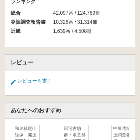
ランキング
総合
42,097番 / 124,789冊
発掘調査報告書
10,328番 / 31,314冊
近畿
1,639番 / 4,508冊
レビュー
レビューを書く
あなたへのおすすめ
和泉槙尾山
田辺古墳
中屋遺跡発
経塚 発掘
群・墳墓群
掘調査報告