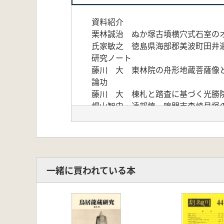
資料紹介
栗林誠治 ぬか塚古墳横穴式石室の
氏家敏之 徳島県海部郡美波町田井
研究ノート
藤川 大 東林院の舟形地蔵菩薩像
論功
藤川 大 棟札と踏査に基づく光勝
畑山智史・遠部慎 鳴門市森崎貝塚
端野晋平 庄・蔵本弥生石棺の型式
集成
栗林誠治 徳島県出土円筒埴輪の基礎
一緒に買われている本