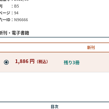
判
B5
ページ
94
六一ID
N96666
新刊・電子書籍
新刊
1,886 円
（税込）
残り3冊
目次