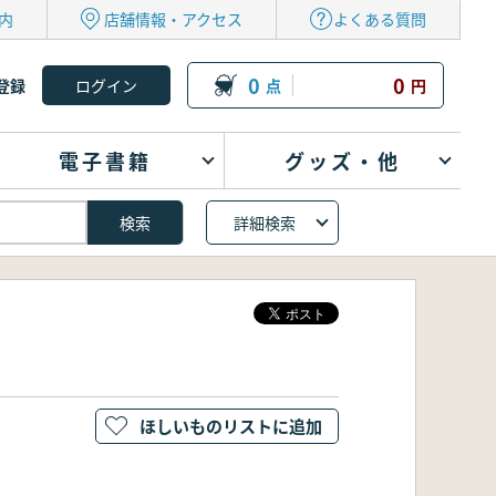
内
店舗情報・アクセス
よくある質問
0
0
登録
点
円
電子書籍
グッズ・他
詳細検索
ほしいものリストに追加