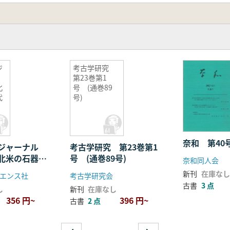
ジ
考古学研究
第23巻第1
北
号 (通巻89
代
号)
奈和 第40
学ジャーナル
考古学研究 第23巻第1
:北米の石器時
号 (通巻89号)
奈和同人会
新刊
在庫なし
エンス社
考古学研究会
古書
3 点
し
新刊
在庫なし
356 円~
396 円~
古書
2 点