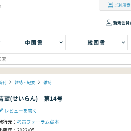
ご利用案
版
新規会員
中国書
韓国書
新刊
雑誌・紀要
雑誌
青藍(せいらん) 第14号
レビューを書く
発行元
考古フォーラム蔵本
出版年
2022/05