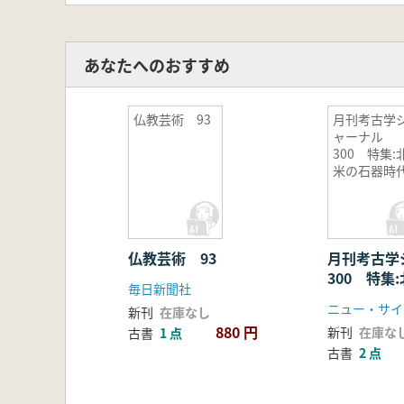
あなたへのおすすめ
仏教芸術 93
月刊考古学
ャーナル
300 特集:
米の石器時
仏教芸術 93
月刊考古
300 特集
毎日新聞社
代
ニュー・サイ
新刊
在庫なし
880 円
新刊
在庫な
古書
1 点
古書
2 点