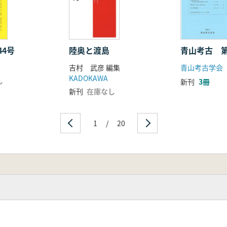
44号
陸奥と渡島
青山考古 
吉村 武彦 編集
青山考古学会
KADOKAWA
し
新刊
3冊
新刊
在庫なし
1
/
20