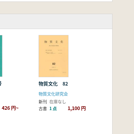
号
物質文化 82
物質文化研究会
新刊
在庫なし
426 円~
1,100 円
古書
1 点