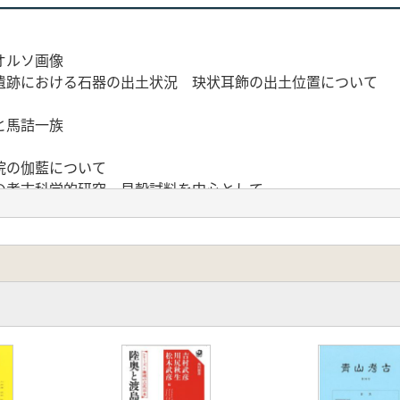
オルソ画像
遺跡における石器の出土状況 玦状耳飾の出土位置について
と馬詰一族
院の伽藍について
の考古科学的研究 貝殻試料を中心として
学的位置
的整理(1)