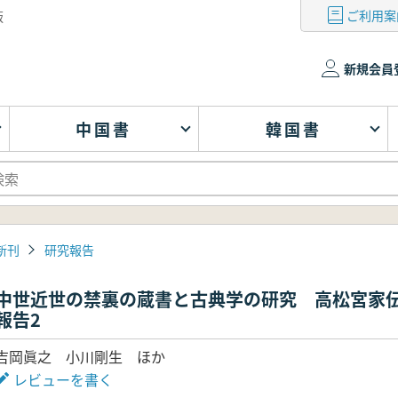
ご利用案
版
新規会員
中国書
韓国書
新刊
研究報告
中世近世の禁裏の蔵書と古典学の研究 高松宮家
報告2
吉岡眞之 小川剛生 ほか
レビューを書く