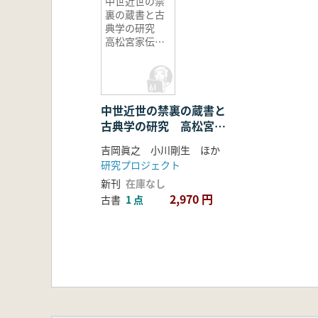
中世近世の禁
裏の蔵書と古
典学の研究
高松宮家伝来
禁裏本を中心
として 研究
調査報告1
中世近世の禁裏の蔵書と
古典学の研究 高松宮家
伝来禁裏本を中心とし
吉岡眞之 小川剛生 ほか
て 研究調査報告1
研究プロジェクト
新刊
在庫なし
2,970 円
古書
1 点