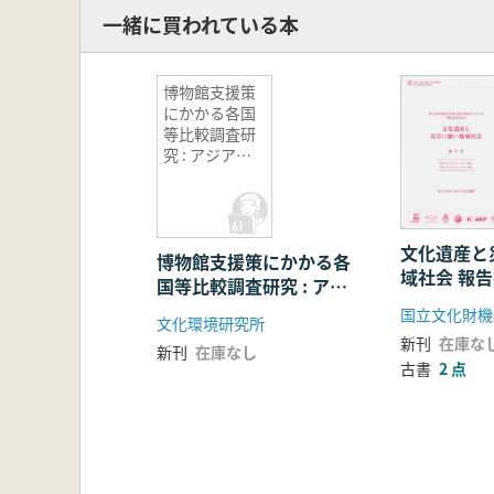
一緒に買われている本
博物館支援策
にかかる各国
等比較調査研
究 : アジア太
平洋地域博物
館国際交流調
査報告書
文化遺産と
博物館支援策にかかる各
域社会 報
国等比較調査研究 : アジ
ア太平洋地域博物館国際
国立文化財機
文化環境研究所
交流調査報告書
新刊
在庫な
新刊
在庫なし
古書
2 点