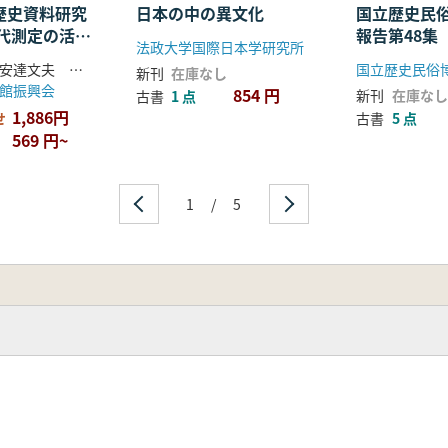
]歴史資料研究
日本の中の異文化
国立歴史民
代測定の活用
報告第48集
法政大学国際日本学研究所
総合的研究
坂本稔 編、安達文夫 編
国立歴史民俗
新刊
在庫なし
館振興会
854 円
新刊
在庫なし
古書
1 点
1,886円
せ
古書
5 点
569 円~
1
/
5