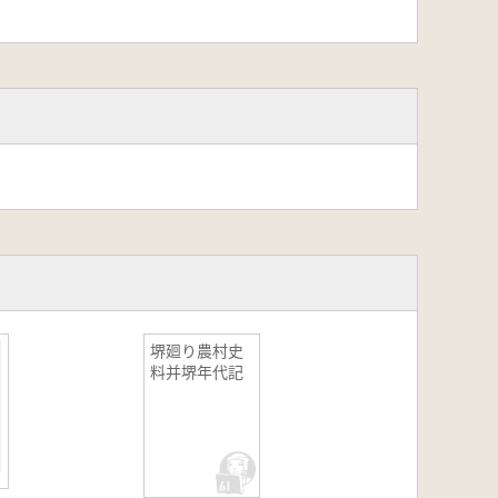
堺廻り農村史
料并堺年代記