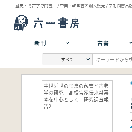
歴史・考古学専門書店 / 中国・韓国書の輸入販売 / 学術図書出
新刊
古書
中世近世の禁裏の蔵書と古典
学の研究 高松宮家伝来禁裏
本を中心として 研究調査報
告2