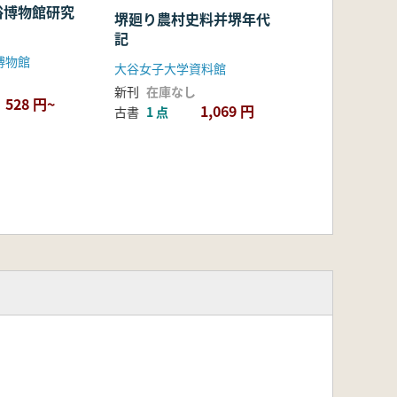
俗博物館研究
堺廻り農村史料并堺年代
記
博物館
大谷女子大学資料館
新刊
在庫なし
528 円~
1,069 円
古書
1 点