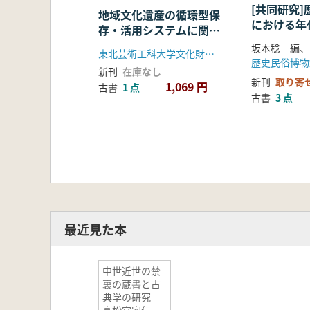
[共同研究
地域文化遺産の循環型保
における年
存・活用システムに関す
法に関する
る総合的研究
東北芸術工科大学文化財保存修復研究センター 長坂一郎
歴史民俗博物
新刊
在庫なし
新刊
取り寄
1,069 円
古書
1 点
古書
3 点
最近見た本
中世近世の禁
裏の蔵書と古
典学の研究