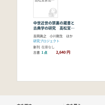
高松宮家伝来
禁裏本を中心
として 研究
調査報告2
中世近世の禁裏の蔵書と
古典学の研究 高松宮家
伝来禁裏本を中心とし
吉岡眞之 小川剛生 ほか
て 研究調査報告2
研究プロジェクト
新刊
在庫なし
2,640 円
古書
1 点