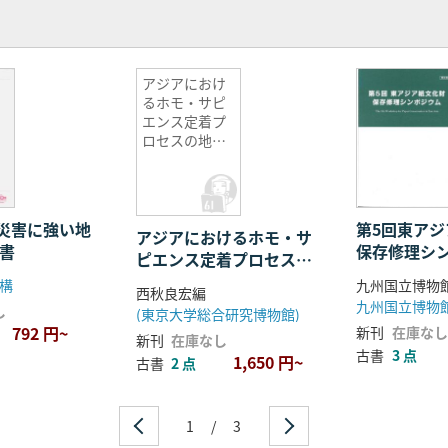
アジアにおけ
るホモ・サピ
エンス定着プ
ロセスの地理
的編年的枠組
み構築1
災害に強い地
第5回東ア
アジアにおけるホモ・サ
告書
保存修理シ
ピエンス定着プロセスの
報告書
地理的編年的枠組み構築
構
九州国立博物
西秋良宏編
1
し
(東京大学総合研究博物館)
792 円~
新刊
在庫なし
新刊
在庫なし
古書
3 点
1,650 円~
古書
2 点
1
/
3