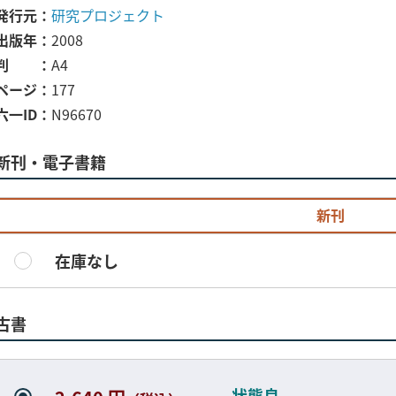
発行元
研究プロジェクト
出版年
2008
判
A4
ページ
177
六一ID
N96670
新刊・電子書籍
新刊
在庫なし
古書
状態良