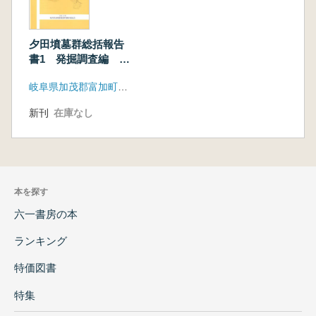
夕田墳墓群総括報告
書1 発掘調査編 杉
洞1号墳 蓮野1・2号
岐阜県加茂郡富加町教育委員会
墳
新刊
在庫なし
本を探す
六一書房の本
ランキング
特価図書
特集