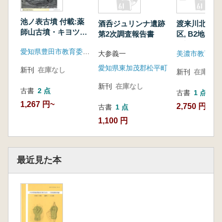
池ノ表古墳 付載:薬
酒呑ジュリンナ遺跡
渡来川北遺跡 :
師山古墳・キヨツカ2
第2次調査報告書
区, B2地区, 
号墳
の調査
愛知県豊田市教育委員会
大参義一
美濃市教育委
愛知県東加茂郡松平町
新刊
在庫なし
新刊
在庫なし
新刊
在庫なし
古書
2 点
古書
1 点
1,267 円~
2,750 円
古書
1 点
1,100 円
最近見た本