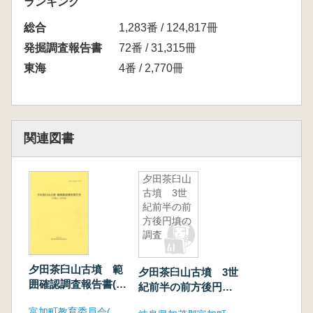
ランキング
総合
1,283番 / 124,817冊
発掘調査報告書
72番 / 31,315冊
東海
4番 / 2,770冊
関連図書
夕田茶臼山
古墳 3世
紀前半の前
方後円墳の
調査
夕田茶臼山古墳 範
夕田茶臼山古墳 3世
囲確認調査報告書(平
紀前半の前方後円墳
成21〜24年度)
の調査
富加町教育委員会(岐阜県)