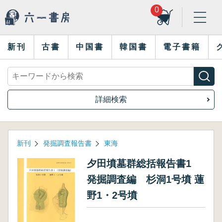
0
新刊
古書
中国書
韓国書
電子書籍
詳細検索
新刊
発掘調査報告書
東海
夕田墳墓群総括報告書1
発掘調査編 杉洞1号墳 蓮
野1・2号墳