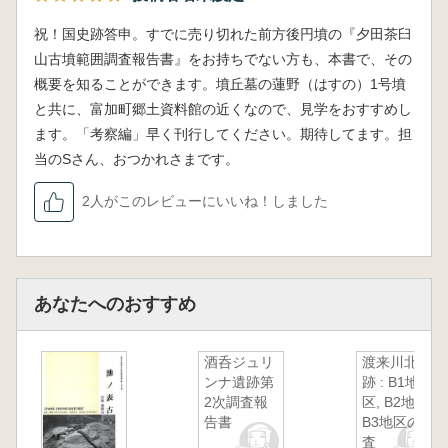
祝！国史跡答申。すでに売り切れた前方後円墳の『夕田茶臼
山古墳範囲調査報告書』をお持ちでない方も、本書で、その
概要を知ることができます。墳丘墓の蓮野（はすの）1号墳
と共に、富加町郷土資料館の近くなので、見学をおすすめし
ます。「考察編」早く刊行してください。期待してます。担
当のSさん、おつかれさまです。
2人がこのレビューにいいね！しました
あなたへのおすすめ
酒呑ジュリ
渡来川北遺
ンナ遺跡第
跡 : B1地
2次調査報
区, B2地区,
告書
B3地区の調
査