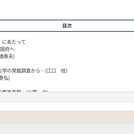
目次
」にあたって
世国府へ
橋泰夫)
学の発掘調査から―(江口 桂)
泰弘)
)
都市景観―(小野一之)
―(青木 敬)