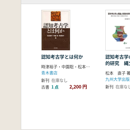
国府の施設―国司館を中心に―(田
国衙工房と手工業生産―考古学から
国衙工房と手工業生産(堀部 猛)
出土遺物からみた国府―土器を中心
出土文字資料からみた国府(高島英
第3章 国府とその周辺
国府と祭祀(篠原祐一)
国府寺と国府付属寺院をめぐって(
国府と古代山城(向井一雄)
認知考古学とは何か
認知考古学
的研究 縄
国府の建築と技術伝播(海野 聡)
時津裕子・中園聡・松本直子 編
の社会・文
国府跡の保存と活用―史跡指定から
青木書店
松本 直子 
セス
総括 古代国府をめぐる調査・研究の
九州大学出版
新刊
在庫なし
2,200 円
新刊
在庫な
古書
1 点