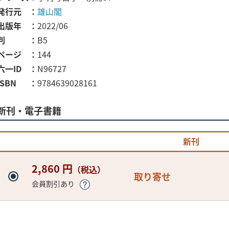
発行元
雄山閣
出版年
2022/06
判
B5
ページ
144
六一ID
N96727
ISBN
9784639028161
新刊・電子書籍
新刊
2,860 円
（税込）
取り寄せ
会員割引あり