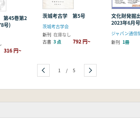
茨城考古学 第5号
文化財発掘
 第45巻第2
2023年6月
8号)
茨城考古学会
号
ジャパン通信
新刊
在庫なし
792 円~
古書
3 点
新刊
1冊
し
316 円~
1
/
5