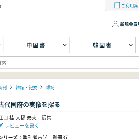
ご利用案
版
新規会員
中国書
韓国書
新刊
雑誌・紀要
雑誌
古代国府の実像を探る
江口 桂 大橋 泰夫 編集
レビューを書く
シリーズ
季刊考古学 別冊37