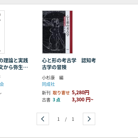
中広明)
みた様相―(津野 仁)
に―(松本太郎)
之)
荒井秀規)
の理論と実践
心と形の考古学 認知考
文から弥生へ
古学の冒険
化変化のプロ
活用へ―(坂井秀弥)
著
小杉康 編
成果と課題(佐藤 信)
会
同成社
5,280円
し
新刊
取り寄せ
3,300 円~
古書
3 点
1
/
1