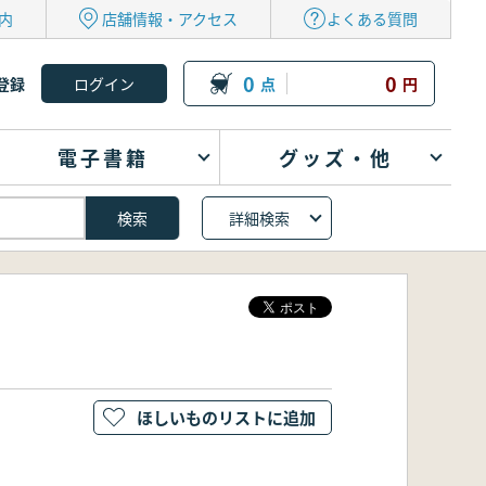
内
店舗情報・アクセス
よくある質問
0
0
登録
点
円
電子書籍
グッズ・他
詳細検索
ほしいものリストに追加