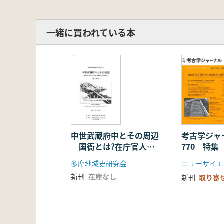
一緒に買われている本
中世武蔵府中とその周辺
考古学ジ
国衙とは?在庁官人と
770 特
は?武蔵武士との関係は?
ら見る日本
多摩地域史研究会
ニューサイエ
新刊
在庫なし
新刊
取り寄