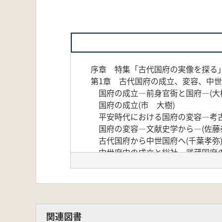
序章 特集「古代国府の実像を探る
第1章 古代国府の成立、変容、中
国府の成立―前身官衙と国府―(大
国府の成立(市 大樹)
平安時代における国府の変容―考古
国府の変容―文献史学から―(佐藤
古代国府から中世国府へ(千葉孝弥
中世府中の成立と総社―武蔵国府の
第2章 国府の構造と景観
国府と都城―楼閣および朝堂と脇殿
文献史料からみた国府(馬場 基)
国府の構造と景観(深澤靖幸)
国府の立地と空間構造(門井直哉)
関連図書