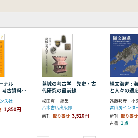
ャーナル
葛城の考古学 先史・古
縄文海進 :
集 考古資料か
代研究の最前線
と人々の適
の近代化
ンス社
松田真一 編集
八木書店出版部
冨山房インタ
1,850円
せ
3,520円
新刊
取り寄せ
新刊
取り寄せ
古書
1 点