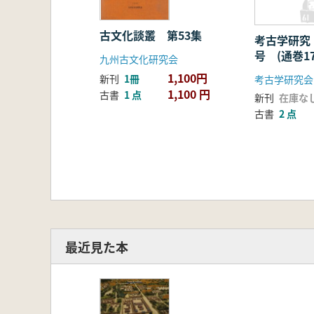
古文化談叢 第53集
考古学研究
号 (通巻17
九州古文化研究会
1,100円
新刊
1冊
考古学研究会
1,100 円
古書
1 点
新刊
在庫な
古書
2 点
最近見た本