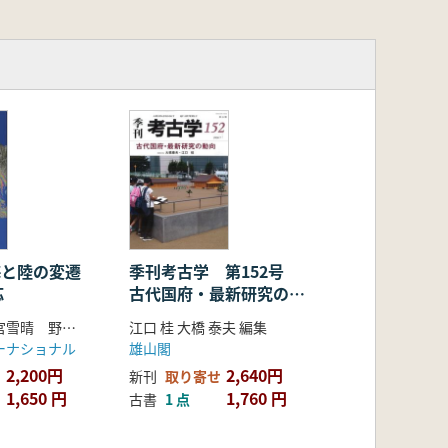
 海と陸の変遷
季刊考古学 第152号
応
古代国府・最新研究の動
向
遠藤邦彦 小宮雪晴 野内秀明 野口真利江 著
江口 桂 大橋 泰夫 編集
ーナショナル
雄山閣
2,200円
2,640円
新刊
取り寄せ
1,650 円
1,760 円
古書
1 点