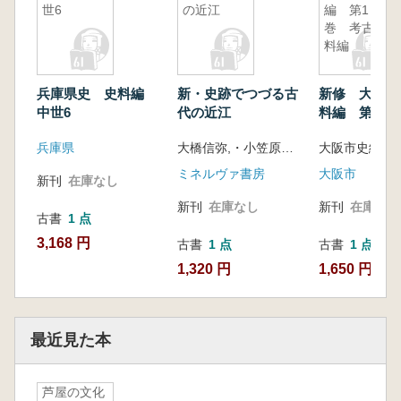
世6
の近江
編 第1
巻 考古資
料編
兵庫県史 史料編
新・史跡でつづる古
新修 大阪市
中世6
代の近江
料編 第1巻
料編
兵庫県
大橋信弥,・小笠原好彦 編著
ミネルヴァ書房
大阪市
新刊
在庫なし
新刊
在庫なし
新刊
在庫なし
古書
1 点
3,168 円
古書
1 点
古書
1 点
1,320 円
1,650 円
最近見た本
芦屋の文化