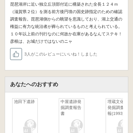
琵琶湖岸に近い独立丘頂部付近に構築された全長１２４ｍ
（滋賀県２位）を測る前方後円墳の国史跡指定のための確認
調査報告。琵琶湖側からの眺望を意識しており、湖上交通の
権益に有力な統治者が葬られているものと考えられている。
１０年以上前の刊行なのに何故か在庫があるなんてステキ！
彦根は、お城だけではないのニャ
3人がこのレビューにいいね！しました
あなたへのおすすめ
池田下遺跡
中屋遺跡発
埋蔵文化財
掘調査報告
発掘調査概
書
報(1993)