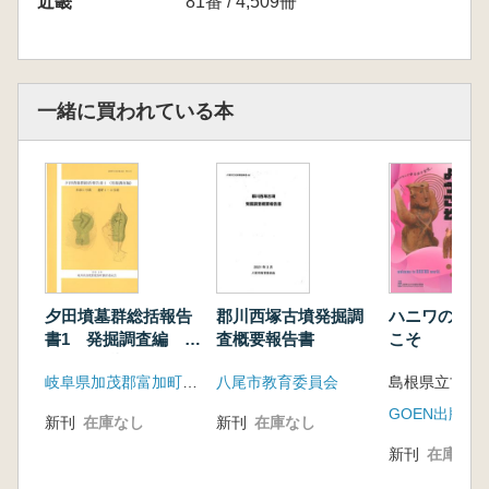
近畿
81番 / 4,509冊
一緒に買われている本
夕田墳墓群総括報告
郡川西塚古墳発掘調
ハニワの世界
書1 発掘調査編 杉
査概要報告書
こそ
洞1号墳 蓮野1・2号
岐阜県加茂郡富加町教育委員会
八尾市教育委員会
墳
GOEN出版
新刊
在庫なし
新刊
在庫なし
新刊
在庫なし