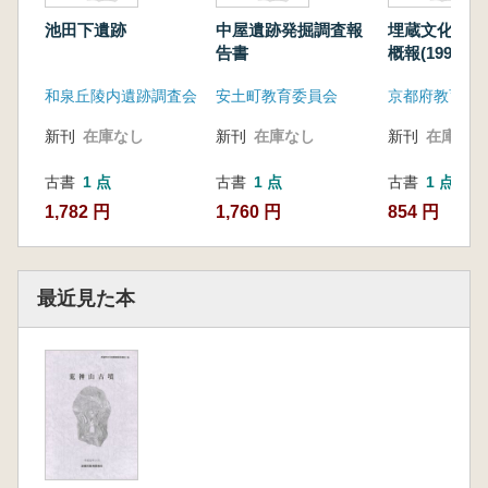
池田下遺跡
中屋遺跡発掘調査報
埋蔵文化財発
告書
概報(1993)
和泉丘陵内遺跡調査会
安土町教育委員会
京都府教育委
新刊
在庫なし
新刊
在庫なし
新刊
在庫なし
古書
1 点
古書
1 点
古書
1 点
1,782 円
1,760 円
854 円
最近見た本