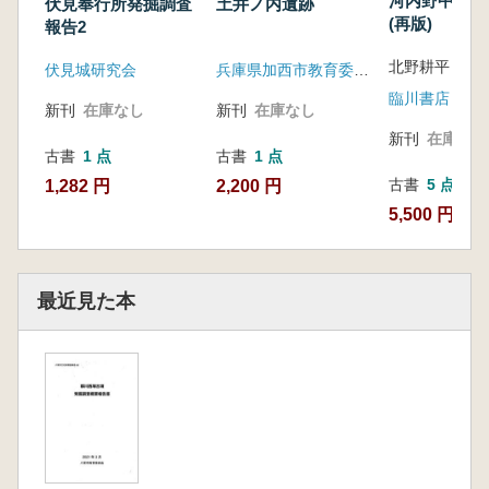
河内野中古墳
伏見奉行所発掘調査
土井ノ内遺跡
(再版)
報告2
北野耕平
伏見城研究会
兵庫県加西市教育委員会
臨川書店
新刊
在庫なし
新刊
在庫なし
新刊
在庫なし
古書
1 点
古書
1 点
古書
5 点
1,282 円
2,200 円
5,500 円~
最近見た本