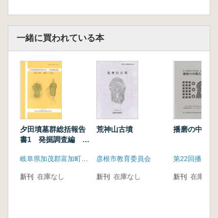
一緒に買われている本
夕田墳墓群総括報告
荒神山古墳
播磨の中期古
書1 発掘調査編 杉
洞1号墳 蓮野1・2号
岐阜県加茂郡富加町教育委員会
彦根市教育委員会
墳
新刊
在庫なし
新刊
在庫なし
新刊
在庫なし