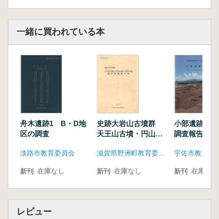
一緒に買われている本
舟木遺跡1 B・D地
史跡大岩山古墳群
小部遺跡2 第
区の調査
天王山古墳・円山古
調査報告書
墳・甲山古墳 調査
淡路市教育委員会
滋賀県野洲町教育委員会
宇佐市教育委
整備報告書
新刊
在庫なし
新刊
在庫なし
新刊
在庫なし
レビュー