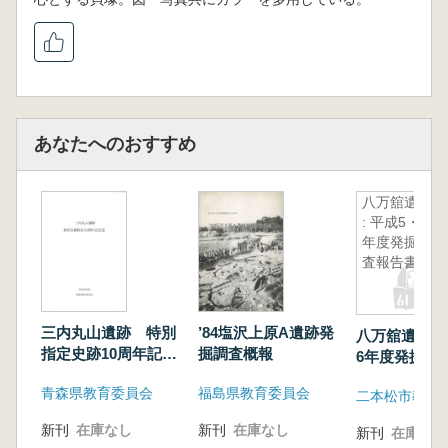
あなたへのおすすめ
八万舘遺跡
: 平成5・6
年度発掘調
査報告書
三内丸山遺跡 特別
’84塩沢上原A遺跡発
八万舘遺跡 :
指定史跡10周年記念
掘調査概報
6年度発掘調
誌
青森県教育委員会
福島県教育委員会
二本松市教育
新刊
在庫なし
新刊
在庫なし
新刊
在庫なし