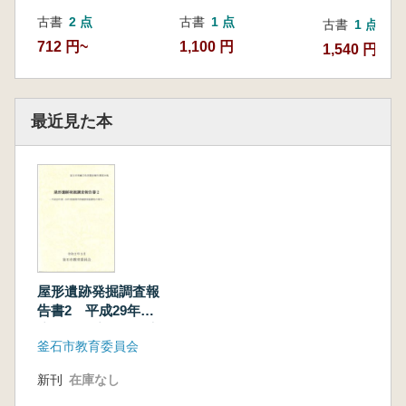
古書
2 点
古書
1 点
古書
1 点
712 円~
1,100 円
1,540 円
最近見た本
屋形遺跡発掘調査報
告書2 平成29年
度・30年度範囲内容
釜石市教育委員会
確認発掘調査の報告
新刊
在庫なし