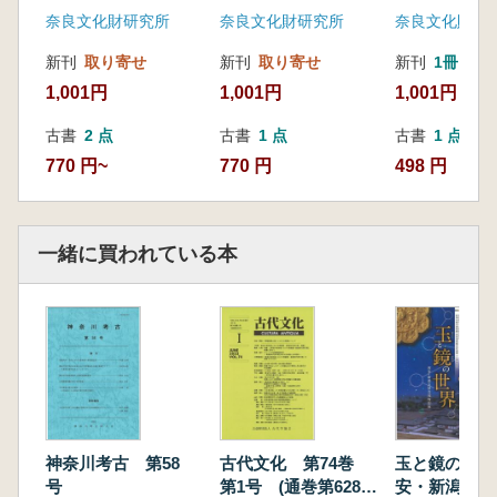
奈良文化財研究所
奈良文化財研究所
奈良文化財研
新刊
取り寄せ
新刊
取り寄せ
新刊
1冊
1,001円
1,001円
1,001円
古書
2 点
古書
1 点
古書
1 点
770 円~
770 円
498 円
一緒に買われている本
神奈川考古 第58
古代文化 第74巻
玉と鏡の世界
号
第1号 (通巻第628
安・新潟友好