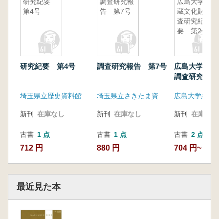
研究紀要
調査研究報
広島大学埋
第4号
告 第7号
蔵文化財調
査研究紀
要 第2号
研究紀要 第4号
調査研究報告 第7号
広島大学埋蔵
調査研究紀要
埼玉県立歴史資料館
埼玉県立さきたま資料館
新刊
在庫なし
新刊
在庫なし
新刊
在庫なし
古書
1 点
古書
1 点
古書
2 点
712 円
880 円
704 円~
最近見た本