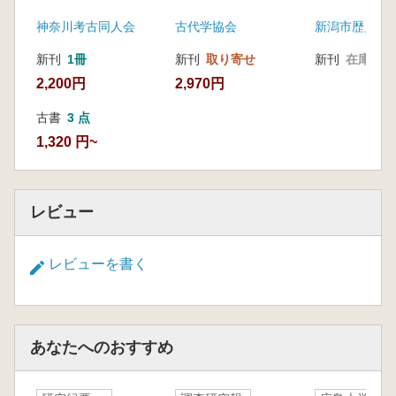
号) 特輯 東地中海
別展
神奈川考古同人会
古代学協会
新潟市歴史博
地域における青銅
器・鉄器時代移行
新刊
1冊
新刊
取り寄せ
新刊
在庫なし
期 補遺
2,200円
2,970円
古書
3 点
1,320 円~
レビュー
レビューを書く
あなたへのおすすめ